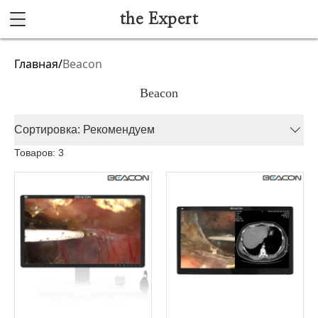
the Expert
Каталог
Главная
/
Beacon
Акушерство и гинекология
Beacon
Анестезиология и реанимация
Сортировка: Рекомендуем
Гибкая эндоскопия
Товаров: 3
Лучевая диагностика
Ультразвуковая диагностика
Офтальмологическое оборудование
Хирургическое оборудование
Функциональная диагностика