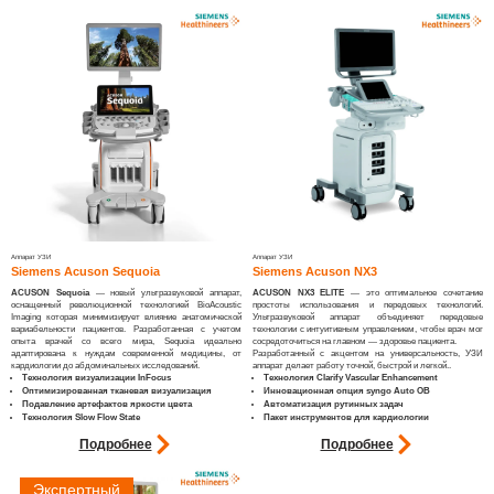
Аппарат УЗИ
Аппарат УЗИ
Siemens Acuson Sequoia
Siemens Acuson NX3
ACUSON Sequoia
— новый ультразвуковой аппарат,
ACUSON NX3
ELITE
— это оптимальное сочетание
оснащенный революционной технологией BioAcoustic
простоты использования и передовых технологий.
Imaging которая минимизирует влияние анатомической
Ультразвуковой аппарат объединяет передовые
вариабельности пациентов. Разработанная с учетом
технологии с интуитивным управлением, чтобы врач мог
опыта врачей со всего мира, Sequoia идеально
сосредоточиться на главном — здоровье пациента.
адаптирована к нуждам современной медицины, от
Разработанный с акцентом на универсальность, УЗИ
кардиологии до абдоминальных исследований.​
аппарат делает работу точной, быстрой и легкой..​​
Технология визуализации InFocus
Технология Clarify Vascular Enhancement
Оптимизированная тканевая визуализация
Инновационная опция syngo Auto OB
Подавление артефактов яркости цвета
Автоматизация рутинных задач
Технология Slow Flow State
Пакет инструментов для кардиологии
Подробнее
Подробнее
Экспертный