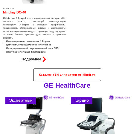
Аппарат УЗИ
Mindray DC-40
DC-45 Pro X-Insight
– это универсальный аппарат УЗИ
высокого класса, сочетающий инновационную
платформу X-Engine с мощным графическим
процессором. Эргономичный дизайн и инструменты
автоматизации минимизируют рутинную нагрузку врача,
оставляя больше времени для анализа и принятия
решений..​​
Инновационная платформа X-Engine
Датчики ComboWave с технологией 3Т
Интегрированный твердотельный диск SSD
Пакет технологий All-Smart Exams
Подробнее
Каталог УЗИ аппаратов от Mindray
GE HealthCare
Экспертный
Кардио