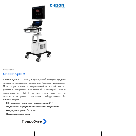
Аппарат УЗИ
Chison Qbit 6
Chison Qbit 6
— это ультразвуковой аппарат среднего
класса, оптимальный выбор для базовой диагностики.
Простое управление и интуитивный интерфейс делают
работу с аппаратом УЗИ удобной и быстрой. Главное
преимущество Qbit 6 — доступная цена, которая
позволяет получить качественное оборудование без
лишних затрат.​
ЖК-монитор высокого разрешения 21’’
Поддержка кардиологических исследований
Аккумуляторная батарея
Подогреватель геля
Подробнее