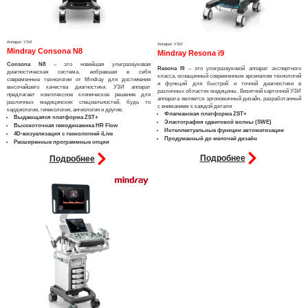
Эндоваскулярные технологии
Аппарат УЗИ
Аппарат УЗИ
Mindray Consona N8
Mindray Resona i9
Consona N8
– это новейшая ультразвуковая
Resona I9
– это ультразвуковой аппарат экспертного
диагностическая система, вобравшая в себя
класса, оснащенный современным арсеналом технологий
современные технологии от Mindray для достижения
и функций для быстрой и точной диагностики в
высочайшего качества диагностики. УЗИ аппарат
различных областях медицины. Визитной карточной УЗИ
предлагает комплексное клиническое решение для
аппарата является эргономичный дизайн, разработанный
различных медицинских специальностей, будь то
с вниманием к каждой детали
кардиология, гинекология, ангиология и другие.​
Флагманская платформа ZST+
Выдающаяся платформа ZST+
Эластография сдвиговой волны (SWE)
Высокоточная гемодинамика HR Flow
Интеллектуальные функции автоматизации
4D-визуализация с технологией iLive
Продуманный до мелочей дизайн
Расширенные программные опции
Подробнее
Подробнее