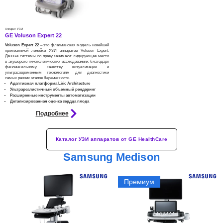
Аппарат УЗИ
GE Voluson Expert 22
Voluson Expert 22
– это флагманская модель новейшей
премиальной линейки УЗИ аппаратов Voluson Expert.
Данные системы по праву занимают лидирующее место
в акушерско-гинекологических исследованиях благодаря
феноменальному качеству визуализации и
ультрасовременным технологиям для диагностики
самых ранних этапов беременности.
Адаптивная платформа Liric Architecture
Ультрареалистичный объемный рендеринг
Расширенные инструменты автоматизации
Детализированная оценка сердца плода
Подробнее
Каталог УЗИ аппаратов от GE HealthCare
Samsung Medison
Премиум