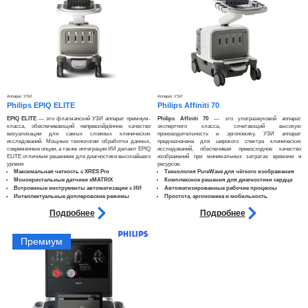
Аппарат УЗИ
Аппарат УЗИ
Philips EPIQ ELITE
Philips Affiniti 70
EPIQ ELITE
— это флагманский УЗИ аппарат премиум-
Philips Affiniti 70
— это ультразвуковой аппарат
класса, обеспечивающий непревзойдённое качество
экспертного класса, сочетающий высокую
визуализации для самых сложных клинических
производительность и эргономику. УЗИ аппарат
исследований. Мощные технологии обработки данных,
предназначена для широкого спектра клинических
современные опции, а также интеграция ИИ делают EPIQ
исследований, обеспечивая превосходное качество
ELITE отличным решением для диагностики высочайшего
изображений при минимальных затратах времени и
уровня​
ресурсов.​​
Максимальная четкость с XRES Pro
Технология PureWave для чёткого изображения
Монокристальные датчики xMATRIX
Комплексное решения для диагностики сердца
Встроенные инструменты автоматизации с ИИ
Автоматизированные рабочие процессы
Интеллектуальные доплеровские режимы
Простота, эргономика и мобильность
Подробнее
Подробнее
Премиум