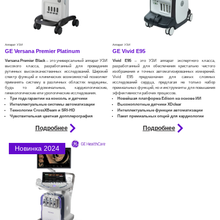
Аппарат УЗИ
Аппарат УЗИ
GE Versana Premier Platinum
GE Vivid E95
Versana Premier Black
– это универсальный аппарат УЗИ
Vivid E95
– это УЗИ аппарат экспертного класса,
высокого класса, разработанный для проведения
разработанный для обеспечения кристально чистого
рутинных высококачественных исследований. Широкий
изображения и точных автоматизированных измерений.
спектр функций и клинических возможностей позволяет
Vivid E95 предназначен для самых сложных
применять систему в различных областях медицины,
исследований сердца, предлагая не только набор
будь то абдоминальные, кардиологические,
премиальных функций, но и инструменты для повышения
гинекологические или урологические исследования.​​
эффективности рабочих процессов.​
Три года гарантии на консоль и датчики
Новейшая платформа Edison на основе ИИ
Интеллектуальные системы автоматизации
Высокоплотные датчики XDclear
Технологии CrossXBeam и SRI-HD
Интеллектуальные функции автоматизации
Чувствительная цветная допплерография
Пакет премиальных опций для кардиологии
Подробнее
Подробнее
Новинка 2024