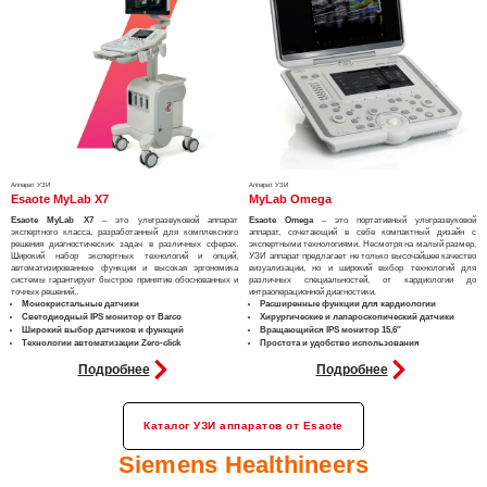
Аппарат УЗИ
Аппарат УЗИ
Esaote MyLab Х7
MyLab Omega
Esaote MyLab X7
– это ультразвуковой аппарат
Esaote Omega
– это портативный ультразвуковой
экспертного класса, разработанный для комплексного
аппарат, сочетающий в себе компактный дизайн с
решения диагностических задач в различных сферах.
экспертными технологиями. Несмотря на малый размер,
Широкий набор экспертных технологий и опций,
УЗИ аппарат предлагает не только высочайшее качество
автоматизированные функции и высокая эргономика
визуализации, но и широкий выбор технологий для
системы гарантирует быстрое принятие обоснованных и
различных специальностей, от кардиологии до
точных решений..​​
интраоперационной диагностики.
Монокристальные датчики
Расширенные функции для кардиологии
Светодиодный IPS монитор от Barco
Хирургические и лапароскопический датчики
Широкий выбор датчиков и функций
Вращающийся IPS монитор 15,6″
Технологии автоматизации Zero-click
Простота и удобство использования
Подробнее
Подробнее
Каталог УЗИ аппаратов от Esaote
Siemens Healthineers