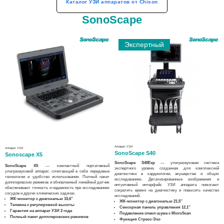
Каталог УЗИ аппаратов от Chison
SonoScape
Экспертный
Аппарат УЗИ
Аппарат УЗИ
SonoScape S40
Sonoscape X5
SonoScape S40Exp
— ультразвуковая система
SonoScape X5
— компактный портативный
экспертного уровня, созданная для комплексной
ультразвуковой аппарат, сочетающий в себе передовые
диагностики в кардиологии, акушерстве и общих
технологии и удобство использования. Полный пакет
исследованиях. Детализированные изображения и
допплеровских режимов и обновленный линейный датчик
интуитивный интерфейс УЗИ аппарата помогают
обеспечивают точность и надежность при исследованиях
сократить время на диагностику и повысить качество
сосудов и других клинических задачах.​
исследований.
ЖК-монитор с диагональю 15,6”
ЖК-монитор с диагональю 21,5”
Тележка с регулировкой высоты
Сенсорная панель управления 12,1”
Гарантия на аппарат УЗИ 2 года
Подавление спекл-шума с MicroScan
Полный пакет допплеровских режимов
Функция Стресс-Эхо