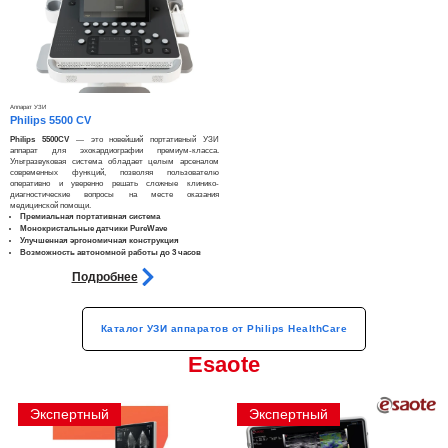
Аппарат УЗИ
Philips 5500 CV
Philips 5500CV
— это новейший портативный УЗИ
аппарат для эхокардиографии премиум-класса.
Ультразвуковая система обладает целым арсеналом
современных функций, позволяя пользователю
оперативно и уверенно решать сложные клинико-
диагностические вопросы на месте оказания
медицинской помощи.
Премиальная портативная система
Монокристальные датчики PureWave
Улучшенная эргономичная конструкция
Возможность автономной работы до 3 часов
Подробнее
Каталог УЗИ аппаратов от Philips HealthCare
Esaote
Экспертный
Экспертный