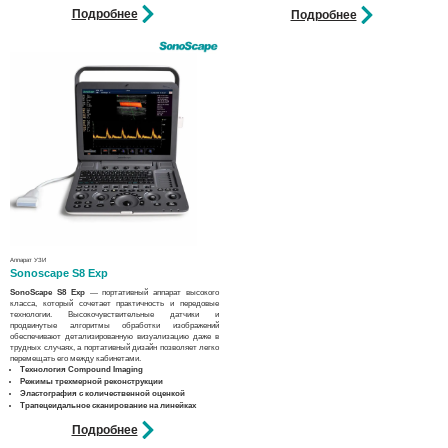
Подробнее
Подробнее
Аппарат УЗИ
Sonoscape S8 Exp
SonoScape S8 Exp
— портативный аппарат высокого
класса, который сочетает практичность и передовые
технологии. Высокочувствительные датчики и
продвинутые алгоритмы обработки изображений
обеспечивают детализированную визуализацию даже в
трудных случаях, а портативный дизайн позволяет легко
перемещать его между кабинетами.
Технология Compound Imaging
Режимы трехмерной реконструкции
Эластография с количественной оценкой
Трапецеидальное сканирование на линейках
Подробнее