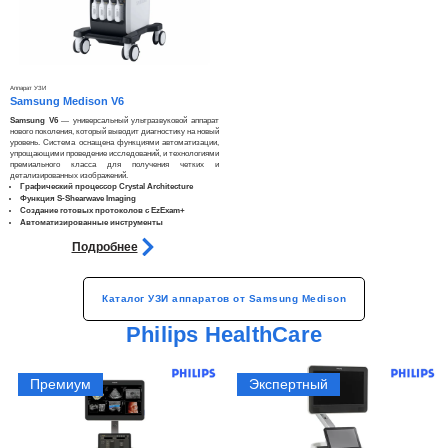
Аппарат УЗИ
Samsung Medison V6
Samsung V6
— универсальный ультразвуковой аппарат
нового поколения, который выводит диагностику на новый
уровень. Система оснащена функциями автоматизации,
упрощающими проведение исследований, и технологиями
премиального класса для получения четких и
детализированных изображений.​
Графический процессор Crystal Architecture
Функция S-Shearwave Imaging
Создание готовых протоколов с EzExam+
Автоматизированные инструменты
Подробнее
Каталог УЗИ аппаратов от Samsung Medison
Philips HealthCare
Премиум
Экспертный