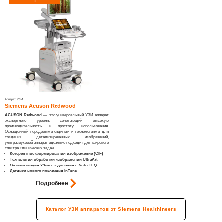
Аппарат УЗИ
Siemens Acuson Redwood
ACUSON Redwood
— это универсальный УЗИ аппарат
экспертного уровня, сочетающий высокую
производительность и простоту использования.
Оснащенный передовыми опциями и технологиями для
создания детализированных изображений,
ультразвуковой аппарат идеально подходит для широкого
спектра клинических задач
Когерентное формирования изображение (CIF)
Технология обработки изображений UltraArt
Оптимизиация УЗ-исследования с Auto TEQ
Датчики нового поколения InTune
Подробнее
Каталог УЗИ аппаратов от Siemens Healthineers