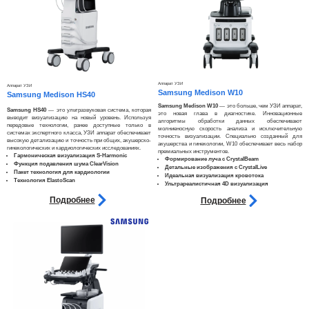
Аппарат УЗИ
Аппарат УЗИ
Samsung Medison W10
Samsung Medison HS40
Samsung Medison W10
— это больше, чем УЗИ аппарат,
Samsung HS40
— это ультразвуковая система, которая
это новая глава в диагностике. Инновационные
выводит визуализацию на новый уровень. Используя
алгоритмы обработки данных обеспечивают
передовые технологии, ранее доступные только в
молниеносную скорость анализа и исключительную
системах экспертного класса, УЗИ аппарат обеспечивает
точность визуализации. Специально созданный для
высокую детализацию и точность при общих, акушерско-
акушерства и гинекологии, W10 обеспечивает весь набор
гинекологических и кардиологических исследованиях.​​
премиальных инструментов.
Гармоническая визуализация S-Harmonic
Формирование луча с CrystalBeam
Функция подавления шума ClearVision
Детальные изображения с CrystalLive
Пакет технология для кардиологии
Идеальная визуализация кровотока
Технология ElastoScan
Ультрареалистичная 4D визуализация
Подробнее
Подробнее