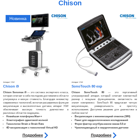
Chison
Новинка
Аппарат УЗИ
Аппарат УЗИ
Chison i9
SonoTouch 80 exp
Chison Sonomax i9
— это система экспертного класса,
Chison SonoTouch 80
— это портативный
которая сочетает в себе последние достижения в области
ультразвуковой аппарат, который сочетает компактный
ультразвука и низкую стоимость. Благодаря множеству
размер с мощным функционалом. омпактность не
современных технологий, включая расширенные функции
значит компромисс: SonoTouch 80 предлагает четкую
визуализации и высокоплотные датчики, аппарат УЗИ
визуализацию, универсальность и простоту
обеспечивает высокую точность диагностики в
использования. Доступное решение для диагностики в
различных областях медицины.
любом месте!
Новейшая платформа Max++
Визуализация с минимизацией спеклов (SRI)
Эластография сдвиговой волной
Пакет для кардиологических исследований
Технологии Strain и Strain Rate
Форм-фактор ноутбука весом менее 5.5 кг
4D-визуализация с технологией Virtual HD
Чреспищеводный и хирургические датчики
Подробнее
Подробнее