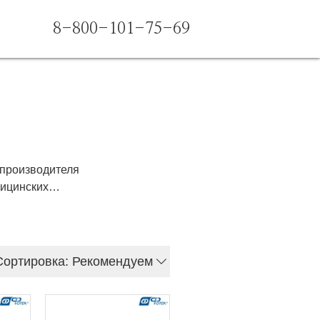
8-800-101-75-69
 производителя
ицинских
ями. Купите
 лечение. Мы
аты ЭХВЧ,
ачество – вот
Сортировка: Рекомендуем
 и обеспечьте