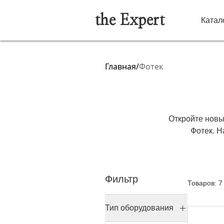
the Expert
Катал
Главная
/
Фотек
Откройте новы
Фотек. 
учреждений
оборудовани
предлага
Фильтр
диагностичес
Товаров: 7
стандарты, к
Тип оборудования