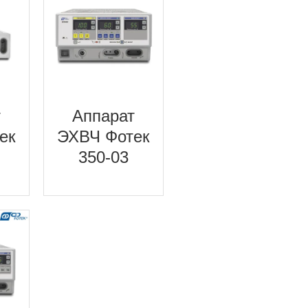
т
Аппарат
ек
ЭХВЧ Фотек
350-03