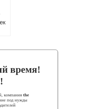
т
ек
яй время!
!
й, компания
the
ние под нужды
одителей