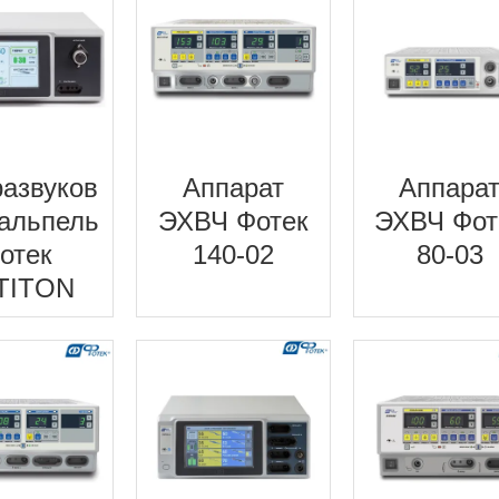
развуков
Аппарат
Аппара
кальпель
ЭХВЧ Фотек
ЭХВЧ Фот
отек
140-02
80-03
TITON