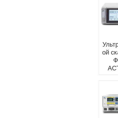
Ульт
ой с
Ф
AC