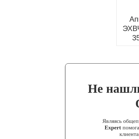
Ап
ЭХВ
3
Не нашли
Являясь общеп
Expert
помога
клиента