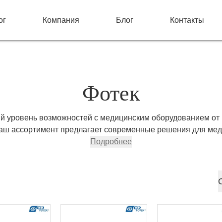
ог
Компания
Блог
Контакты
Фотек
й уровень возможностей с медицинским оборудованием от
Наш ассортимент предлагает современные решения для мед
, отличающиеся надежностью и инновационными технологи
Подробнее
е Фотек, чтобы обеспечить точные диагнозы и эффективное
ем широкий выбор продукции, электрохирургические аппар
кое оборудование и многое другое. Надежность и высокое к
оторыми следует Фотек. Купите оборудование Фотек сегодня
свою медицинскую клинику лучшими инструментами.