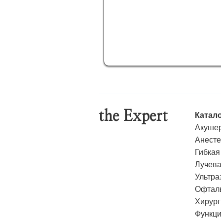
the Expert
Катал
Акушер
Анесте
Гибкая
Лучева
Ультра
Офталь
Хирург
Функци