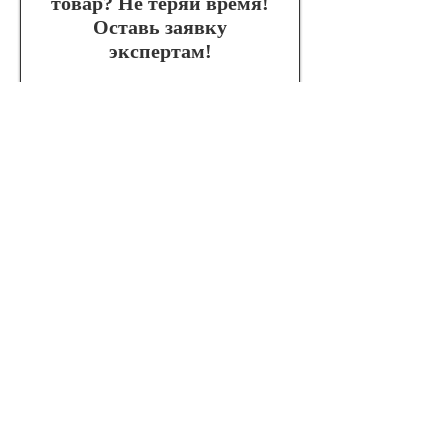
товар? Не теряй время!
Оставь заявку
экспертам!
Являясь общепризнанным
экспертом в области
медицинских технологий,
компания
the Expert
помогает
подобрать наиболее выгодное
медицинское оборудование под
нужды клиента, не навязывая
продукцию конкретных
брендов и производителей
Оставить заявку
the Expert