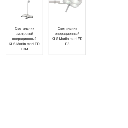
Светильник
Светильник
смотровой
операционный
операционный
KLS Martin marLED
KLS Martin marLED
E3
E3M
1 / 3
Не нашли нужный
товар? Не теряй время!
Оставь заявку
экспертам!
Являясь общепризнанным
экспертом в области