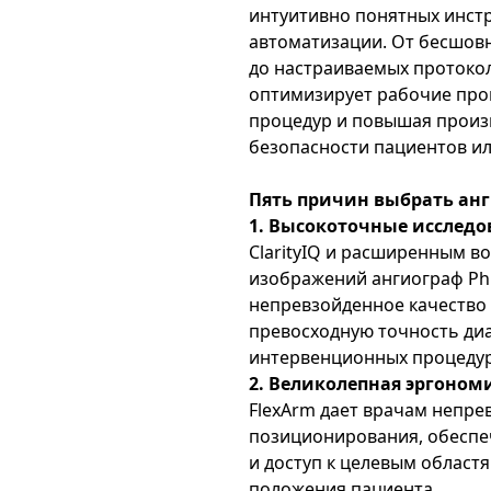
интуитивно понятных инст
автоматизации. От бесшовн
до настраиваемых протокол
оптимизирует рабочие про
процедур и повышая произ
безопасности пациентов и
Пять причин выбрать анги
1. Высокоточные исследо
ClarityIQ и расширенным 
изображений ангиограф Phil
непревзойденное качество
превосходную точность диа
интервенционных процедур
2. Великолепная эргоном
FlexArm дает врачам непре
позиционирования, обеспе
и доступ к целевым облас
положения пациента.