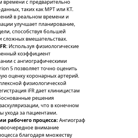
м времени с предварительно
анных, таких как МРТ или КТ.
ений в реальном времени и
зации улучшает планирование,
цели, способствуя большей
и сложных вмешательствах.
iFR
: Используя физиологические
овенный коэффициент
етании с ангиографическими
rion 5 позволяет точно оценить
ую оценку коронарных артерий.
плексной физиологической
гистрация iFR дает клиницистам
боснованные решения
васкуляризации, что в конечном
ы ухода за пациентами.
и рабочего процесса:
Ангиограф
первоочередное внимание
роцесса благодаря множеству