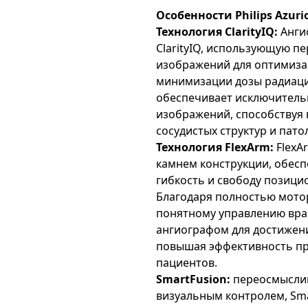
Особенности Philips Azurio
Технология ClarityIQ:
Анги
ClarityIQ, использующую п
изображений для оптимиза
минимизации дозы радиаци
обеспечивает исключитель
изображений, способствуя
сосудистых структур и пато
Технология FlexArm:
FlexA
камнем конструкции, обес
гибкость и свободу позици
Благодаря полностью мотор
понятному управлению вра
ангиографом для достижени
повышая эффективность пр
пациентов.
SmartFusion:
переосмыслив
визуальным контролем, Sma