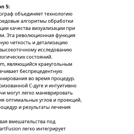
n 5:
ограф объединяет технологию
ередовые алгоритмы обработки
ции качества визуализации при
и. Эта революционная функция
ную четкость и детализацию
 высокоточному исследованию
логических состояний.
rm, являющийся краеугольным
печивает беспрецедентную
онирования во время процедур.
изованной С-дуге и интуитивно
чи могут легко маневрировать
я оптимальных углов и проекций,
оцедур и результаты лечения
ая вмешательства под
rtFusion легко интегрирует