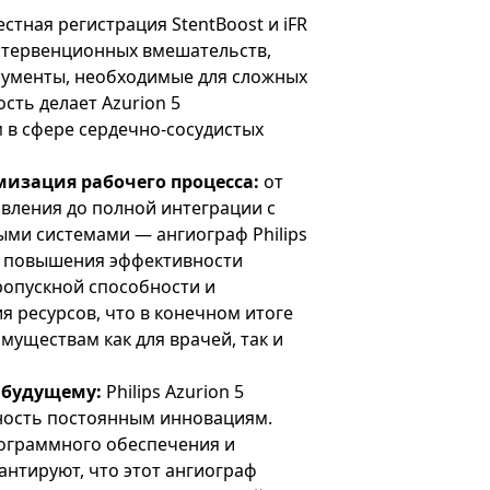
стная регистрация StentBoost и iFR
тервенционных вмешательств,
рументы, необходимые для сложных
сть делает Azurion 5
в сфере сердечно-сосудистых
мизация рабочего процесса:
от
вления до полной интеграции с
и системами — ангиограф Philips
ля повышения эффективности
ропускной способности и
 ресурсов, что в конечном итоге
уществам как для врачей, так и
к будущему:
Philips Azurion 5
ность постоянным инновациям.
ограммного обеспечения и
антируют, что этот ангиограф