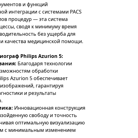
рументов и функций
ой интеграции с системами PACS
ов процедур — эта система
цессы, сводя к минимуму время
водительность без ущерба для
ли качества медицинской помощи.
ограф Philips Azurion 5:
вания:
Благодаря технологии
возможностям обработки
ips Azurion 5 обеспечивает
 изображений, гарантируя
гностики и результаты
.
иика:
Инновационная конструкция
взойденную свободу и точность
чивая оптимальную визуализацию
тям с минимальным изменением