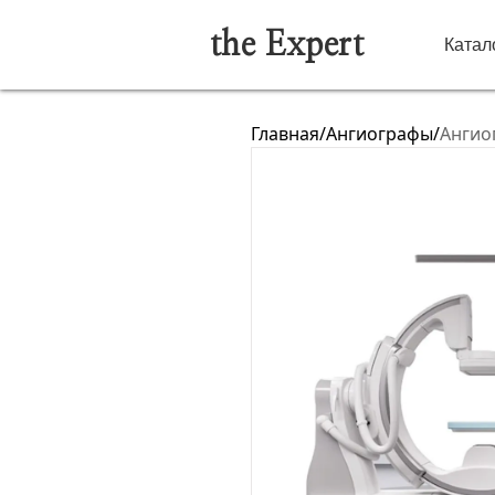
the Expert
Катал
Главная
/
Ангиографы
/
Ангиог