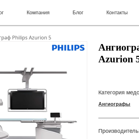
ог
Компания
Блог
Контакты
раф Philips Azurion 5
Ангиогра
Azurion 
Категория мед
Ангиографы
Производитель