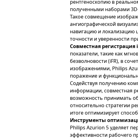
рентгеноскопию в реально
полученными наборами 3D-д
Такое совмещение изображ
ангиографической визуали
навигацию и локализацию 
точности и уверенности пр
Совместная регистрация 
показатели, такие как мгн
безволновости (iFR), в соч
изображениями, Philips Azu
поражение и функциональн
Содействуя получению ком
информации, совместная ре
возможность принимать о
относительно стратегии ре
итоге оптимизирует способ
Инструменты оптимизаци
Philips Azurion 5 уделяет 
эффективности рабочего п