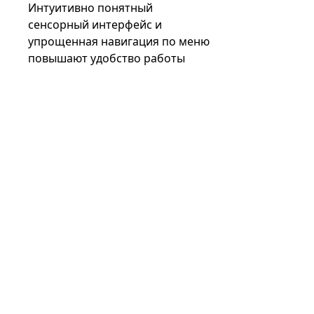
Интуитивно понятный
сенсорный интерфейс и
упрощенная навигация по меню
повышают удобство работы
медицинских работников,
сокращая время обучения и
обеспечивая эффективную
работу в условиях высокой
нагрузки на клинические
условия.
Расширенные возможности
мониторинга:
Комплексные
функции мониторинга, включая
анализ формы сигнала в режиме
реального времени,
капнографию и мониторинг
насыщения кислородом, дают
ценную информацию о
состоянии пациента, позволяя