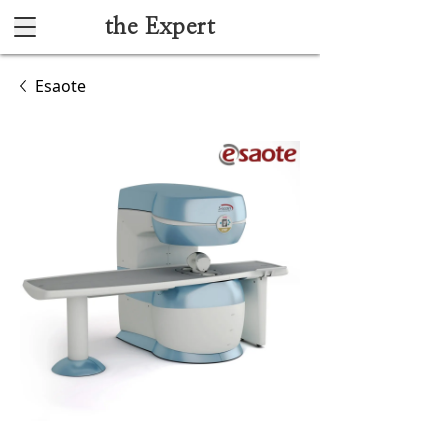
the Expert
Каталог
Esaote
Акушерство и гинекология
Анестезиология и реанимация
Гибкая эндоскопия
Лучевая диагностика
Ультразвуковая диагностика
Офтальмологическое оборудование
Хирургическое оборудование
Функциональная диагностика