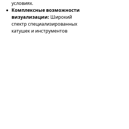
условиях.
Комплексные возможности
визуализации:
Широкий
спектр специализированных
катушек и инструментов
визуализации позволяет Esaote
S-scan удовлетворять
разнообразные потребности
ортопедической визуализации,
обеспечивая полный охват
анатомических структур и
патологий.
Экономичное обслуживание:
Не требующий обслуживания
открытый постоянный магнит
способствует экономической
эффективности аппарата МРТ,
сводя к минимуму
необходимость частых