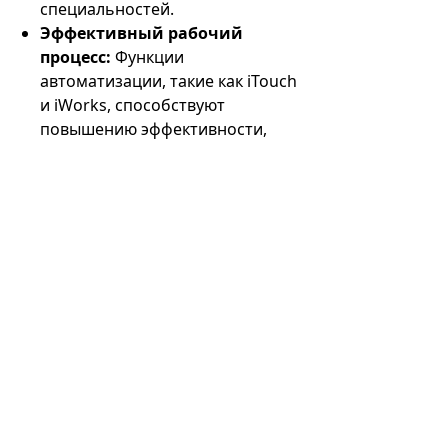
специальностей.
Эффективный рабочий
процесс:
Функции
автоматизации, такие как iTouch
и iWorks, способствуют
повышению эффективности,
позволяя медицинским
работникам больше
сосредоточиться на уходе за
пациентами, а не на работе
системы.
Надежность:
Компания Mindray
известна производством
надежного и долговечного
медицинского оборудования.
Z60 Exp не является
исключением: УЗИ аппарат
предлагает надежное и
надежное решение для