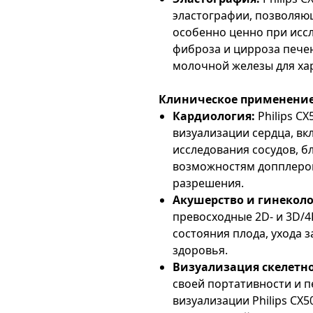
эластографии, позволяющ
особенно ценно при исс
фиброза и цирроза печен
молочной железы для ха
Клиническое применение
Кардиология:
Philips C
визуализации сердца, в
исследования сосудов, 
возможностям допплерог
разрешения.
Акушерство и гинеколо
превосходные 2D- и 3D/
состояния плода, ухода 
здоровья.
Визуализация скелетн
своей портативности и 
визуализации Philips CX