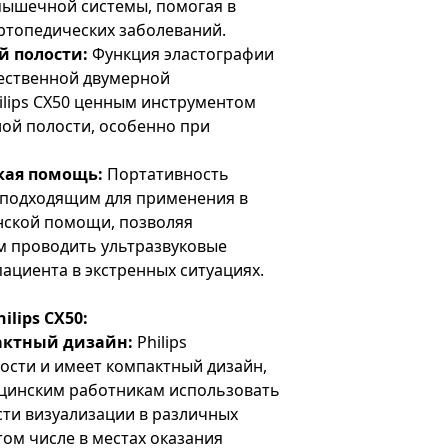
мышечной системы, помогая в
ртопедических заболеваний.
 полости:
Функция эластографии
чественной двумерной
ilips CX50 ценным инструментом
ой полости, особенно при
кая помощь:
Портативность
о подходящим для применения в
нской помощи, позволяя
 проводить ультразвуковые
пациента в экстренных ситуациях.
lips CX50:
актный дизайн:
Philips
ости и имеет компактный дизайн,
цинским работникам использовать
ти визуализации в различных
том числе в местах оказания