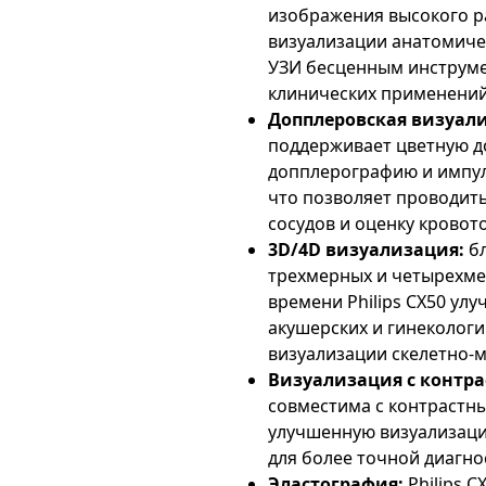
изображения высокого р
визуализации анатомичес
УЗИ бесценным инструме
клинических применений
Допплеровская визуал
поддерживает цветную д
допплерографию и импу
что позволяет проводит
сосудов и оценку кровото
3D/4D визуализация:
бл
трехмерных и четырехм
времени Philips CX50 ул
акушерских и гинекологи
визуализации скелетно-
Визуализация с контр
совместима с контрастн
улучшенную визуализаци
для более точной диагно
Эластография:
Philips 