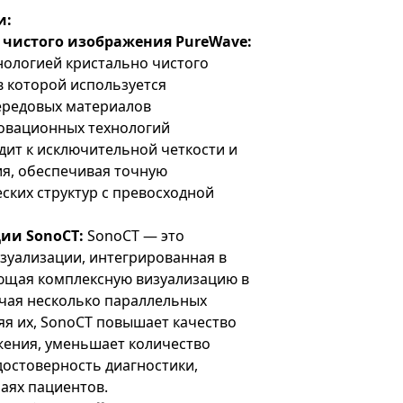
и:
 чистого изображения PureWave:
хнологией кристально чистого
в которой используется
ередовых материалов
овационных технологий
дит к исключительной четкости и
я, обеспечивая точную
ских структур с превосходной
ии SonoCT:
SonoCT — это
зуализации, интегрированная в
ающая комплексную визуализацию в
чая несколько параллельных
яя их, SonoCT повышает качество
жения, уменьшает количество
достоверность диагностики,
аях пациентов.