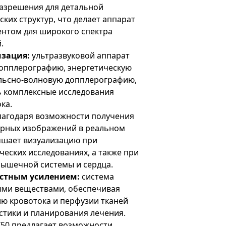
азрешения для детальной
ких структур, что делает аппарат
нтом для широкого спектра
.
изация:
ультразвуковой аппарат
опплерографию, энергетическую
льсно-волновую допплерографию,
ь комплексные исследования
ка.
агодаря возможности получения
ерных изображений в реальном
учшает визуализацию при
ческих исследованиях, а также при
мышечной системы и сердца.
астным усилением:
система
ыми веществами, обеспечивая
ю кровотока и перфузии тканей
стики и планирования лечения.
CX50 предлагает возможности