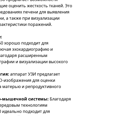
ие оценить жесткость тканей. Это
ледованиях печени для выявления
и, а также при визуализации
рактеристики поражений.
:
X50 хорошо подходит для
ключая эхокардиографию и
благодаря расширенным
рафии и визуализации высокого
гия:
аппарат УЗИ предлагает
4D-изображения для оценки
за матерью и репродуктивного
о-мышечной системы:
Благодаря
передовым технологиям
50 идеально подходит для