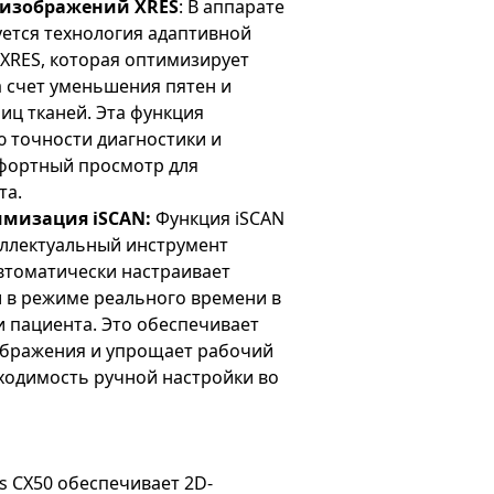
 изображений XRES
: В аппарате
зуется технология адаптивной
XRES, которая оптимизирует
а счет уменьшения пятен и
иц тканей. Эта функция
 точности диагностики и
фортный просмотр для
та.
имизация iSCAN:
Функция iSCAN
еллектуальный инструмент
втоматически настраивает
 в режиме реального времени в
 пациента. Это обеспечивает
ображения и упрощает рабочий
ходимость ручной настройки во
ps CX50 обеспечивает 2D-