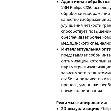
Адаптивная обработка
УЗИ Philips CX50 исполь
обработки изображений 
качество изображения з
улучшения четкости гран
способствует повышению
обеспечивает более ком
медицинского специалис
Интеллектуальная опт
представляет собой инт
оптимизации, который а
параметры визуализации
зависимости от анатомии
стабильное качество из
процесс, уменьшая необ
время сканирования.
Режимы сканирования:
2D-визуализация:
Phili