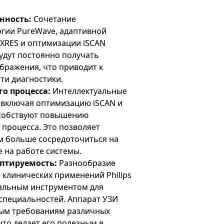
нность:
Сочетание
огии PureWave, адаптивной
XRES и оптимизации iSCAN
будут постоянно получать
бражения, что приводит к
и диагностики.
о процесса:
Интеллектуальные
 включая оптимизацию iSCAN и
особствуют повышению
процесса. Это позволяет
 больше сосредоточиться на
е на работе системы.
птируемость:
Разнообразие
 клинических применений Philips
сальным инструментом для
специальностей. Аппарат УЗИ
ным требованиям различных
что делает его полезным в