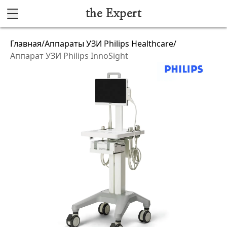
the Expert
Каталог
Главная
/
Аппараты УЗИ Philips Healthcare
/
Аппарат УЗИ Philips InnoSight
Акушерство и гинекология
Анестезиология и реанимация
Гибкая эндоскопия
Лучевая диагностика
Ультразвуковая диагностика
Офтальмологическое оборудование
Хирургическое оборудование
Функциональная диагностика