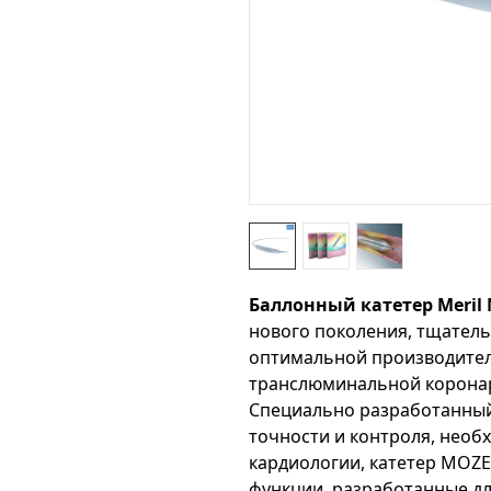
Баллонный катетер Meril
нового поколения, тщател
оптимальной производите
транслюминальной коронар
Специально разработанный
точности и контроля, нео
кардиологии, катетер MOZE
функции, разработанные д