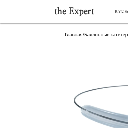
the Expert
Катал
Главная
/
Баллонные катете