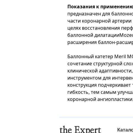
Показания к применени
предназначен для баллонн
части коронарной артерии 
целях восстановления перф
баллонной дилатацииMozec
расширения баллон-расшир
Баллонный катетер Meril M
сочетание структурной сло
клинической адаптивности,
инструментом для интерве
конструкция подчеркивает 
гибкость, тем самым улучш
коронарной ангиопластики
the Expert
Катал