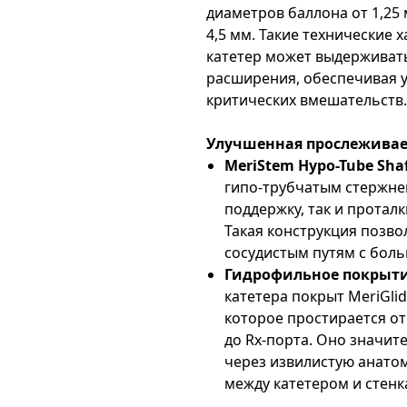
диаметров баллона от 1,25 
4,5 мм. Такие технические 
катетер может выдерживат
расширения, обеспечивая у
критических вмешательств.
Улучшенная прослеживае
MeriStem Hypo-Tube Sha
гипо-трубчатым стержне
поддержку, так и протал
Такая конструкция позв
сосудистым путям с боль
Гидрофильное покрытие
катетера покрыт MeriGli
которое простирается от
до Rx-порта. Оно значи
через извилистую анато
между катетером и стенк