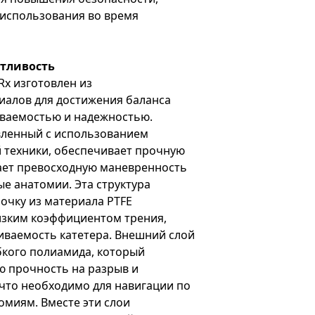
 использования во время
атливость
x изготовлен из
иалов для достижения баланса
иваемостью и надежностью.
вленный с использованием
 техники, обеспечивает прочную
вает превосходную маневренность
ые анатомии. Эта структура
очку из материала PTFE
изким коэффициентом трения,
иваемость катетера. Внешний слой
ибкого полиамида, который
ю прочность на разрыв и
 что необходимо для навигации по
миям. Вместе эти слои