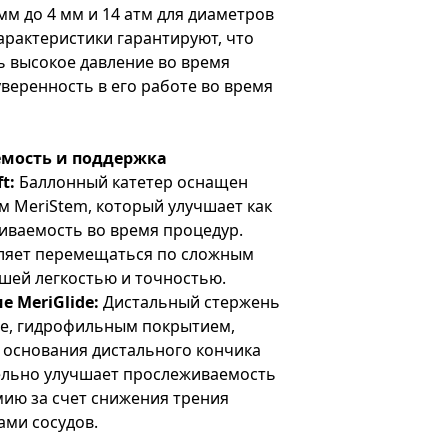
мм до 4 мм и 14 атм для диаметров
характеристики гарантируют, что
ь высокое давление во время
веренность в его работе во время
мость и поддержка
ft:
Баллонный катетер оснащен
м MeriStem, который улучшает как
киваемость во время процедур.
оляет перемещаться по сложным
шей легкостью и точностью.
 MeriGlide:
Дистальный стержень
de, гидрофильным покрытием,
 основания дистального кончика
тельно улучшает прослеживаемость
мию за счет снижения трения
ами сосудов.