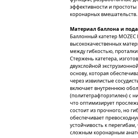
эффективности и простоты
коронарных вмешательств.
Материал баллона и под
Баллонный катетер MOZEC R
высококачественных матер
между гибкостью, проталк
Стержень катетера, изгото
двухслойной экструзионной
основу, которая обеспечи
через извилистые сосудист
включает внутреннюю обол
(политетрафторэтилен) с н
что оптимизирует прослеж
состоит из прочного, но г
обеспечивает превосходну
устойчивость к перегибам,
сложным коронарным анато