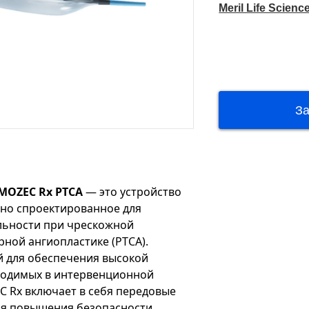
Meril Life Scienc
 MOZEC Rx PTCA
— это устройство
ьно спроектированное для
льности при чрескожной
ной ангиопластике (PTCA).
 для обеспечения высокой
бходимых в интервенционной
C Rx включает в себя передовые
ля повышения безопасности,