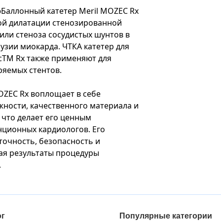
ю
Баллонный катетер Meril MOZEC Rx
ой дилатации стенозированной
или стеноза сосудистых шунтов в
узии миокарда. ЧТКА катетер для
TM Rx также применяют для
яемых стентов.
OZEC Rx воплощает в себе
жности, качественного материала и
 что делает его ценным
нционных кардиологов. Его
точность, безопасность и
ая результаты процедуры
.
ог
Популярные категории