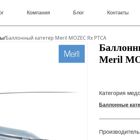
ог
Компания
Блог
Контакты
ры
/
Баллонный катетер Meril MOZEC Rx PTCA
Баллонн
Meril M
Категория мед
Баллонные кат
Производитель