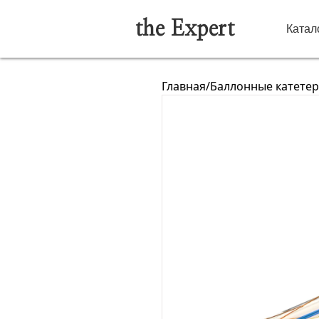
the Expert
Катал
Главная
/
Баллонные катете