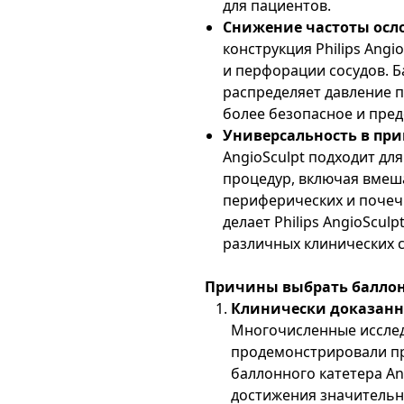
для пациентов.
Снижение частоты осл
конструкция Philips Angi
и перфорации сосудов. 
распределяет давление п
более безопасное и пре
Универсальность в пр
AngioSculpt подходит дл
процедур, включая вмеш
периферических и почеч
делает Philips AngioScu
различных клинических 
Причины выбрать баллонны
Клинически доказанн
Многочисленные исслед
продемонстрировали пр
баллонного катетера An
достижения значительн