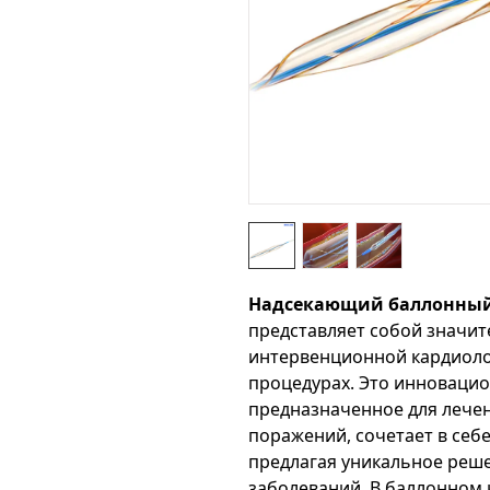
Надсекающий баллонный к
представляет собой значит
интервенционной кардиоло
процедурах. Это инновацио
предназначенное для лече
поражений, сочетает в себ
предлагая уникальное реше
заболеваний. В баллонном к