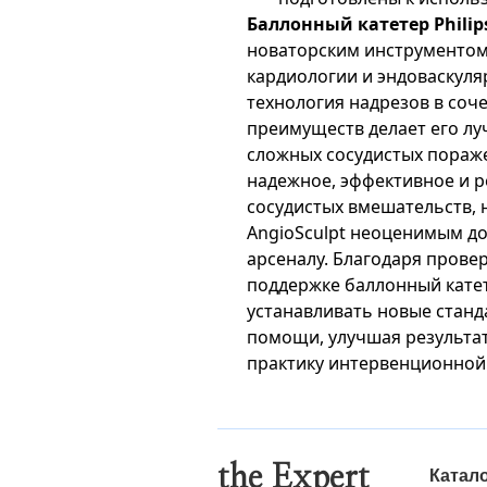
Баллонный катетер Philips
новаторским инструментом
кардиологии и эндоваскуля
технология надрезов в соч
преимуществ делает его л
сложных сосудистых пораж
надежное, эффективное и р
сосудистых вмешательств, 
AngioSculpt неоценимым д
арсеналу. Благодаря прове
поддержке баллонный катет
устанавливать новые станд
помощи, улучшая результа
практику интервенционной
the Expert
Катал