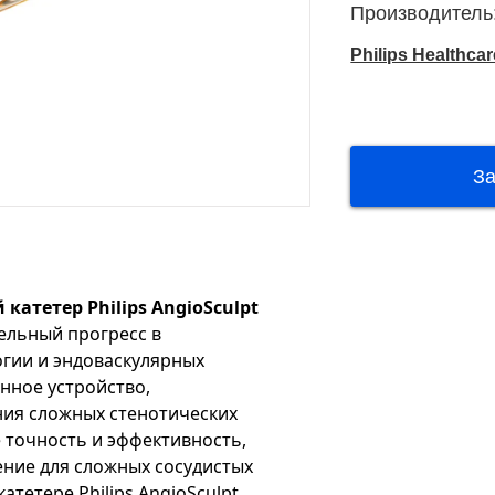
Производитель
Philips Healthcar
атетер Philips AngioSculpt
ельный прогресс в
гии и эндоваскулярных
нное устройство,
ния сложных стенотических
е точность и эффективность,
ние для сложных сосудистых
атетере Philips AngioSculpt