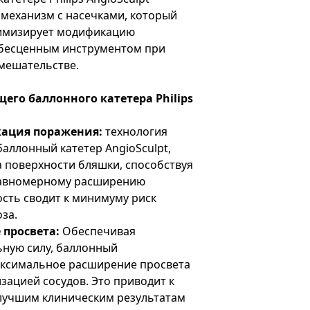
механизм с насечками, который
тимизирует модификацию
о бесценным инструментом при
мешательстве.
го баллонного катетера Philips
ация поражения:
технология
баллонный катетер AngioSculpt,
 поверхности бляшки, способствуя
равномерному расширению
сть сводит к минимуму риск
за.
просвета:
Обеспечивая
ную силу, баллонный
аксимальное расширение просвета
ацией сосудов. Это приводит к
лучшим клиническим результатам