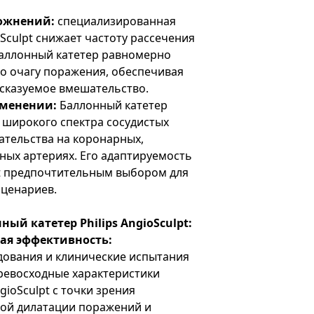
ожнений:
специализированная
oSculpt снижает частоту рассечения
Баллонный катетер равномерно
о очагу поражения, обеспечивая
дсказуемое вмешательство.
именении:
Баллонный катетер
я широкого спектра сосудистых
ательства на коронарных,
ных артериях. Его адаптируемость
lpt предпочтительным выбором для
сценариев.
й катетер Philips AngioSculpt:
ая эффективность:
ования и клинические испытания
евосходные характеристики
gioSculpt с точки зрения
ой дилатации поражений и