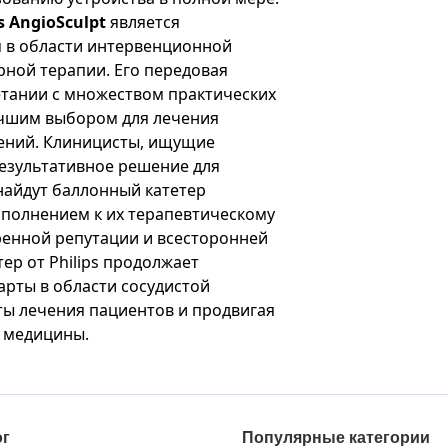
 AngioSculpt
является
 в области интервенционной
рной терапии. Его передовая
етании с множеством практических
учшим выбором для лечения
ений. Клиницисты, ищущие
езультативное решение для
найдут баллонный катетер
ополнением к их терапевтическому
ренной репутации и всесторонней
ер от Philips продолжает
арты в области сосудистой
ты лечения пациентов и продвигая
 медицины.
ог
Популярные категории