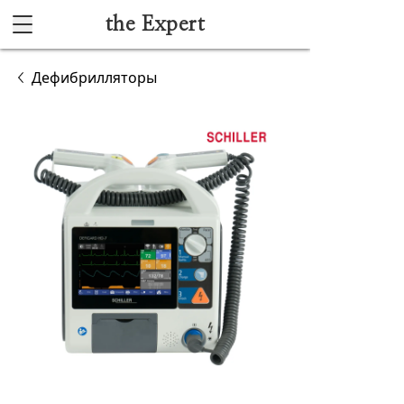
the Expert
Каталог
Дефибрилляторы
Акушерство и гинекология
Анестезиология и реанимация
Гибкая эндоскопия
Лучевая диагностика
Ультразвуковая диагностика
Офтальмологическое оборудование
Хирургическое оборудование
Функциональная диагностика