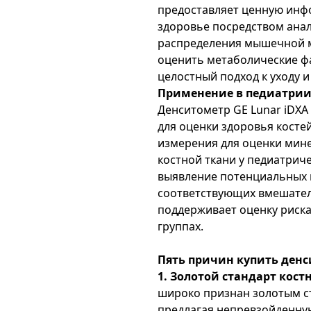
предоставляет ценную ин
здоровье посредством анал
распределения мышечной м
оценить метаболические ф
целостный подход к уходу 
Применение в педиатрии 
Денситометр GE Lunar iDXA
для оценки здоровья косте
измерения для оценки мин
костной ткани у педиатрич
выявление потенциальных
соответствующих вмешатель
поддерживает оценку риска
группах.
Пять причин купить денс
1. Золотой стандарт кос
широко признан золотым с
предлагая непревзойденну