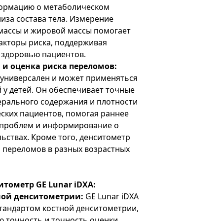
формацию о метаболическом
иза состава тела. Измерение
ассы и жировой массы помогает
акторы риска, поддерживая
и здоровью пациентов.
и оценка риска переломов:
 универсален и может применяться
й у детей. Он обеспечивает точные
ерального содержания и плотности
еских пациентов, помогая раннее
 проблем и информирование о
ствах. Кроме того, денситометр
 переломов в разных возрастных
итометр GE Lunar iDXA:
тной денситометрии:
GE Lunar iDXA
тандартом костной денситометрии,
ю точность и точность оценки