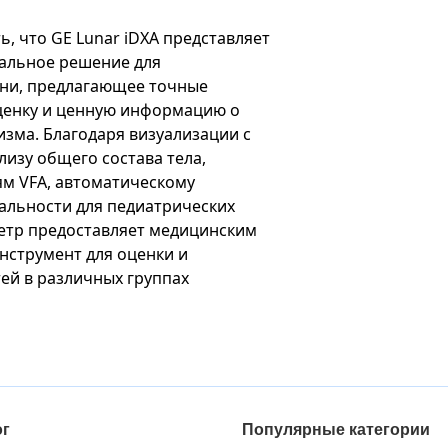
ь, что GE Lunar iDXA представляет
сальное решение для
ани, предлагающее точные
ценку и ценную информацию о
изма. Благодаря визуализации с
изу общего состава тела,
м VFA, автоматическому
альности для педиатрических
етр предоставляет медицинским
нструмент для оценки и
ей в различных группах
ог
Популярные категории