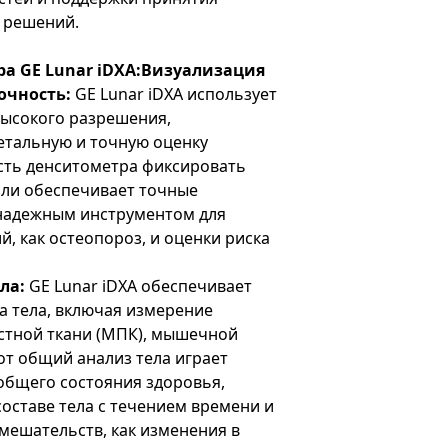
 решений.
а GE Lunar iDXA:
Визуализация
очность:
GE Lunar iDXA использует
высокого разрешения,
тальную и точную оценку
сть денситометра фиксировать
али обеспечивает точные
 надежным инструментом для
й, как остеопороз, и оценки риска
ла:
GE Lunar iDXA обеспечивает
а тела, включая измерение
стной ткани (МПК), мышечной
от общий анализ тела играет
общего состояния здоровья,
оставе тела с течением времени и
вмешательств, как изменения в