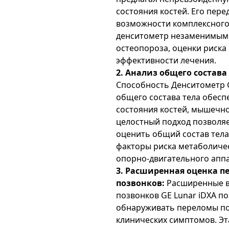
состояния костей. Его пере
возможности комплексного
денситометр незаменимым 
остеопороза, оценки риска
эффективности лечения.
2. Анализ общего состава
Способность Денситометр G
общего состава тела обесп
состояния костей, мышечно
целостный подход позволя
оценить общий состав тел
факторы риска метаболиче
опорно-двигательного аппа
3. Расширенная оценка п
позвонков:
Расширенные в
позвонков GE Lunar iDXA п
обнаруживать переломы по
клинических симптомов. Эт