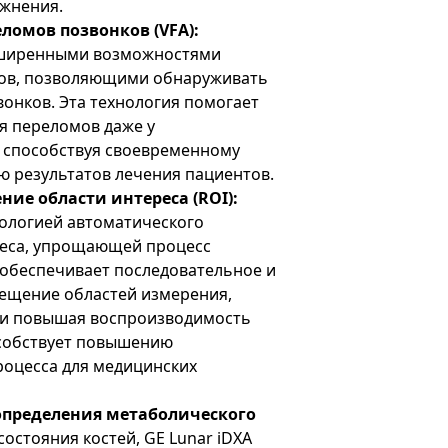
ажнения.
ломов позвонков (VFA):
сширенными возможностями
ков, позволяющими обнаруживать
онков. Эта технология помогает
я переломов даже у
 способствуя своевременному
 результатов лечения пациентов.
ие области интереса (ROI):
ологией автоматического
еса, упрощающей процесс
 обеспечивает последовательное и
ещение областей измерения,
 и повышая воспроизводимость
особствует повышению
роцесса для медицинских
 определения метаболического
состояния костей, GE Lunar iDXA