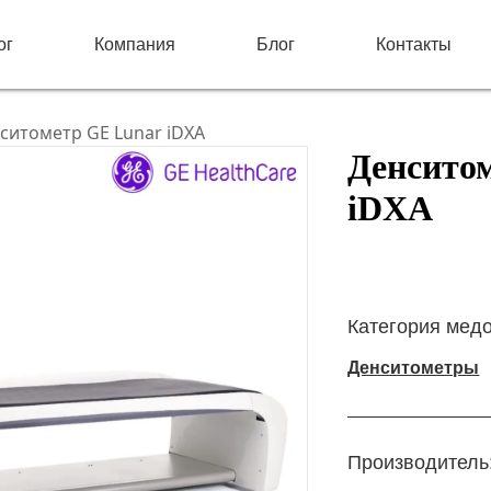
ог
Компания
Блог
Контакты
ситометр GE Lunar iDXA
Денсито
iDXA
Категория мед
Денситометры
Производитель