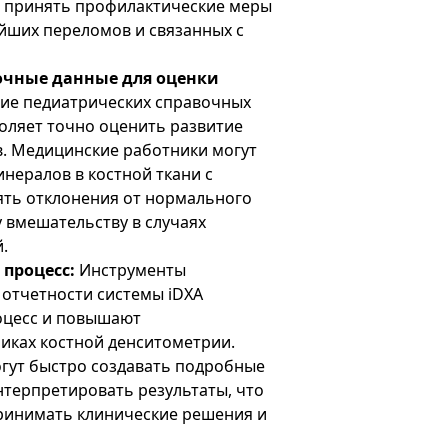
 принять профилактические меры
йших переломов и связанных с
очные данные для оценки
ие педиатрических справочных
оляет точно оценить развитие
ов. Медицинские работники могут
нералов в костной ткани с
ять отклонения от нормального
у вмешательству в случаях
.
процесс:
Инструменты
 отчетности системы iDXA
оцесс и повышают
иках костной денситометрии.
гут быстро создавать подробные
нтерпретировать результаты, что
ринимать клинические решения и