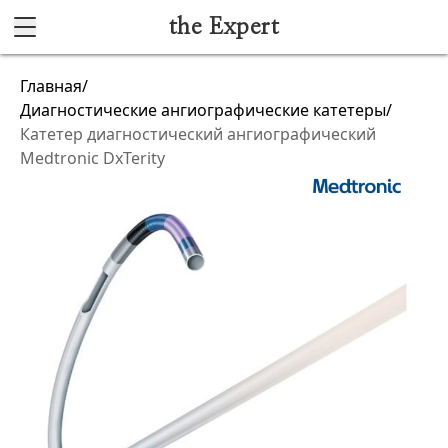
the Expert
Каталог
Главная
/
Диагностические ангиографические катетеры
/
Акушерство и гинекология
Катетер диагностический ангиографический
Medtronic DxTerity
Анестезиология и реанимация
Гибкая эндоскопия
Лучевая диагностика
Ультразвуковая диагностика
Офтальмологическое оборудование
Хирургическое оборудование
Функциональная диагностика