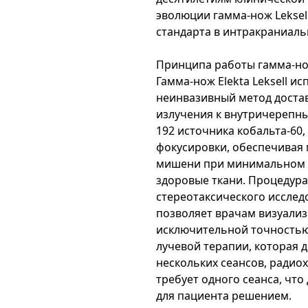
эволюции гамма-нож Leksell
стандарта в интракраниаль
Принципа работы гамма-н
Гамма-нож Elekta Leksell и
неинвазивный метод доста
излучения к внутричерепн
192 источника кобальта-60,
фокусировки, обеспечивая
мишени при минимальном 
здоровые ткани. Процедур
стереотаксического исслед
позволяет врачам визуализ
исключительной точностью
лучевой терапии, которая 
нескольких сеансов, ради
требует одного сеанса, чт
для пациента решением.