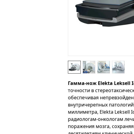
Гамма-нож Elekta Leksell 
точности в стереотаксическ
обеспечивая непревзойден
внутричерепных патологий.
миллиметра, Elekta Leksell
радиологам-онкологам леч
поражения мозга, сохраняя
десятилетиям клинической 