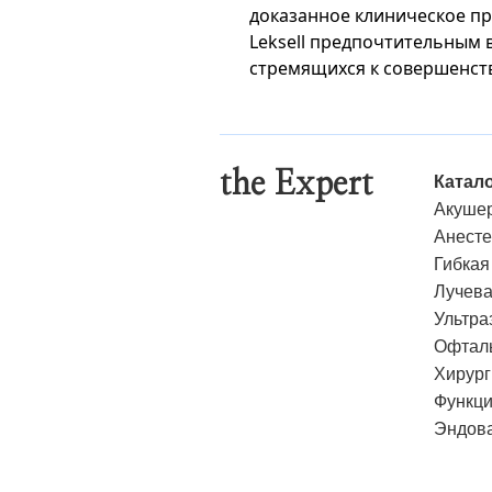
доказанное клиническое п
Leksell предпочтительным 
стремящихся к совершенств
the Expert
Катал
Акушер
Анесте
Гибкая
Лучева
Ультра
Офталь
Хирург
Функци
Эндова