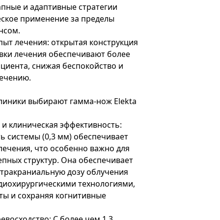
апные и адаптивные стратегии
еское применение за пределы
нсом.
ыт лечения: открытая конструкция
вки лечения обеспечивают более
циента, снижая беспокойство и
ечению.
линики выбирают гамма-нож Elekta
 и клиническая эффективность:
 системы (0,3 мм) обеспечивает
ечения, что особенно важно для
пных структур. Она обеспечивает
кстракраниальную дозу облучения
адиохирургическими технологиями,
ы и сохраняя когнитивные
евосходство: С более чем 1,3