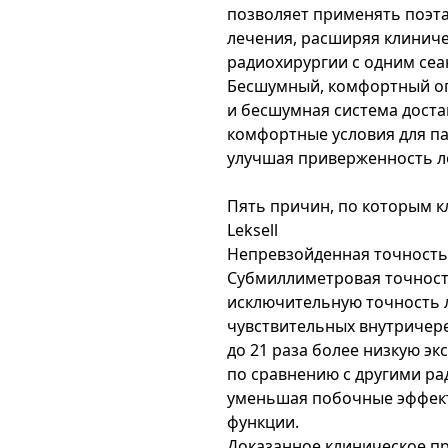
позволяет применять поэт
лечения, расширяя клинич
радиохирургии с одним сеа
Бесшумный, комфортный оп
и бесшумная система доста
комфортные условия для па
улучшая приверженность л
Пять причин, по которым к
Leksell
Непревзойденная точность
Субмиллиметровая точность
исключительную точность л
чувствительных внутричере
до 21 раза более низкую э
по сравнению с другими р
уменьшая побочные эффект
функции.
Доказанное клиническое пр