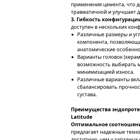
применения цемента, что 
травматичной и улучшает 
3. Гибкость конфигураци
доступен в нескольких кон
Различные размеры и уг
компонента, позволяющи
анатомические особенно
Варианты головок (керам
возможность выбирать 
минимизацией износа.
Различные варианты вк
сбалансировать прочнос
сустава.
Преимущества эндопротез
Latitude
Оптимальное соотношени
предлагает надежные техно
доступную, чем у западных 