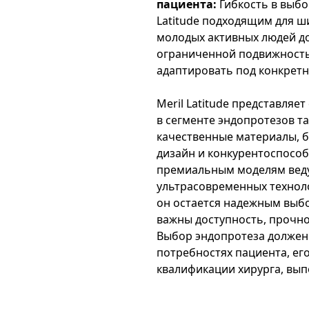
пациента:
Гибкость в выбо
Latitude подходящим для ш
молодых активных людей д
ограниченной подвижность
адаптировать под конкрет
Meril Latitude представля
в сегменте эндопротезов т
качественные материалы, 
дизайн и конкурентоспособн
премиальным моделям веду
ультрасовременных техноло
он остается надежным выб
важны доступность, прочно
Выбор эндопротеза должен
потребностях пациента, ег
квалификации хирурга, вы