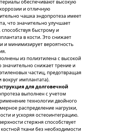
 материалы обеспечивают высокую
 коррозии и отличную
ительно чашка эндопротеза имеет
та, что значительно улучшает
 способствуя быстрому и
лантата в кости. Это снижает
ти и минимизирует вероятность
ия.
ыполнены из полиэтилена с высокой
то значительно снижает трение и
этиленовых частиц, предотвращая
 вокруг имплантата).
нструкция для долговечной
опротеза выполнен с учетом
рименение технологии двойного
мерное распределение нагрузки,
ости и ускоряя остеоинтеграцию.
верхности стержня способствует
 костной ткани без необходимости