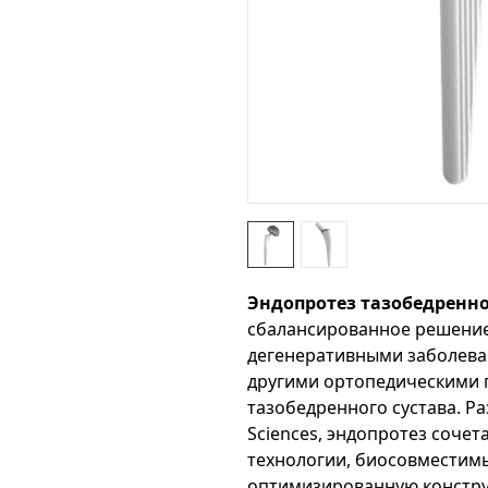
Эндопротез тазобедренног
сбалансированное решение
дегенеративными заболева
другими ортопедическими
тазобедренного сустава. Ра
Sciences, эндопротез сочет
технологии, биосовместим
оптимизированную констру