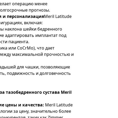
делает операцию менее
долгосрочные прогнозы.
и и персонализация
Meril Latitude
фигурациях, включая:
лы наклона шейки бедренного
е адаптировать имплантат под
сти пациента.
ика или CoCrMo), что дает
между максимальной прочностью и
ладышей для чашки, позволяющие
ть, подвижность и долговечность
а тазобедренного сустава Meril
е цены и качества:
Meril Latitude
логии за цену, значительно более
конкурентов, таких как Zimmer