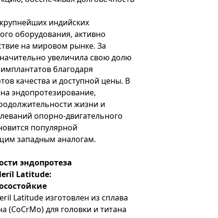
из крупнейших индийских
ого оборудования, активно
твие на мировом рынке. За
значительно увеличила свою долю
 имплантатов благодаря
тов качества и доступной цены. В
 на эндопротезирование,
родолжительности жизни и
леваний опорно-двигательного
тановится популярной
щим западным аналогам.
ости эндопротеза
ril Latitude:
осостойкие
ril Latitude изготовлен из сплава
а (CoCrMo) для головки и титана