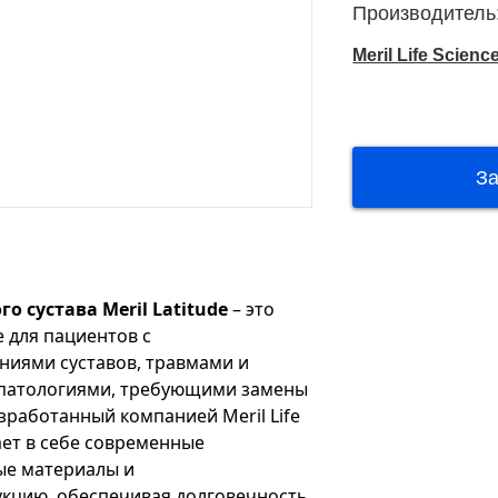
Производитель
Meril Life Scienc
о сустава Meril Latitude
– это
 для пациентов с
ниями суставов, травмами и
 патологиями, требующими замены
зработанный компанией Meril Life
ает в себе современные
ые материалы и
кцию, обеспечивая долговечность