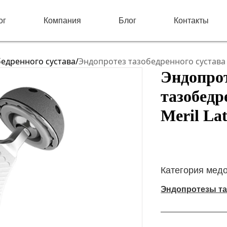
ог
Компания
Блог
Контакты
едренного сустава
/
Эндопротез тазобедренного сустава M
Эндопро
тазобедр
Meril Lat
Категория мед
Эндопротезы та