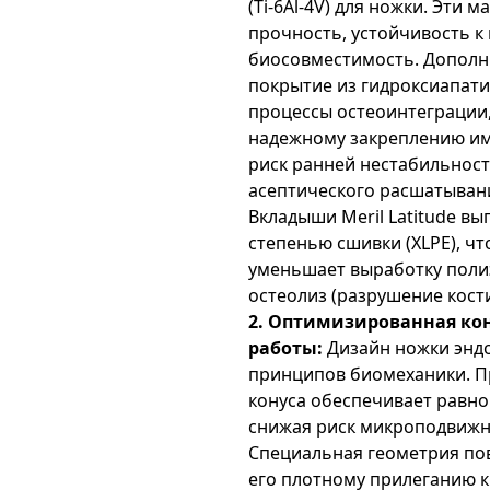
(Ti-6Al-4V) для ножки. Эти
прочность, устойчивость к
биосовместимость. Дополн
покрытие из гидроксиапати
процессы остеоинтеграции,
надежному закреплению имп
риск ранней нестабильнос
асептического расшатыван
Вкладыши Meril Latitude в
степенью сшивки (XLPE), ч
уменьшает выработку поли
остеолиз (разрушение кости
2. Оптимизированная ко
работы:
Дизайн ножки энд
принципов биомеханики. П
конуса обеспечивает равно
снижая риск микроподвижн
Специальная геометрия по
его плотному прилеганию к