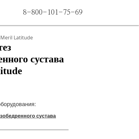
8-800-101-75-69
eril Latitude
тез
енного сустава
itude
оборудования:
зобедренного сустава