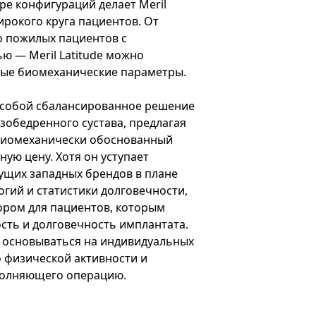
ре конфигураций делает Meril
ирокого круга пациентов. От
о пожилых пациентов с
ю — Meril Latitude можно
ные биомеханические параметры.
ет собой сбалансированное решение
азобедренного сустава, предлагая
биомеханически обоснованный
ую цену. Хотя он уступает
щих западных брендов в плане
гий и статистики долговечности,
ором для пациентов, которым
сть и долговечность имплантата.
 основываться на индивидуальных
о физической активности и
полняющего операцию.