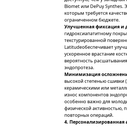
Biomet или DePuy Synthes. 
которым требуется качест
ограниченном бюджете.
Улучшенная фиксация и 
гидроксиапатитному покры
текстурированной поверхно
Latitudeобеспечивает улу
ускоренное врастание кост
вероятность расшатывания
эндопротеза.
Минимизация осложнен
высокой степенью сшивки (X
керамическими или металл
износ компонентов эндопро
особенно важно для молоды
физической активностью, п
повторных операций.
4. Персонализированная 