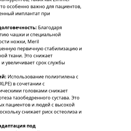
Это особенно важно для пациентов,
венный имплантат при
долговечность:
Благодаря
тию чашки и специальной
сти ножки, Meril
чшенную первичную стабилизацию и
ной ткани. Это снижает
 и увеличивает срок службы
ий:
Использование полиэтилена с
LPE) в сочетании с
ическими головками снижает
теза тазобедренного сустава. Это
х пациентов и людей с высокой
оскольку снижает риск остеолиза и
адаптация под