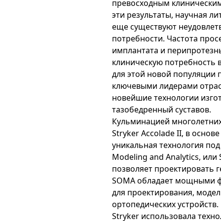
превосходным клиническим
эти результаты, научная лит
еще существуют неудовлет
потребности. Частота прос
имплантата и перипротезн
клиническую потребность 
для этой новой популяции п
ключевыми лидерами отра
новейшие технологии изго
тазобедренный суставов.
Кульминацией многолетних
Stryker Accolade II, в осно
уникальная технология под
Modeling and Analytics, или
позволяет проектировать г
SOMA обладает мощными 
для проектирования, модел
ортопедических устройств.
Stryker использовала техн