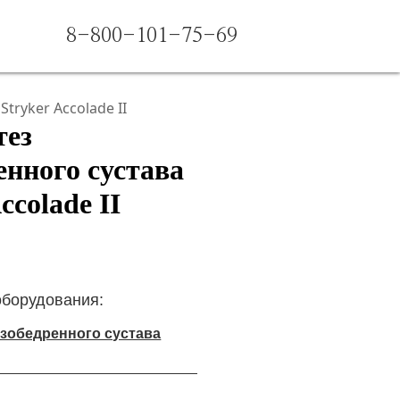
8-800-101-75-69
tryker Accolade II
тез
енного сустава
ccolade II
оборудования:
зобедренного сустава