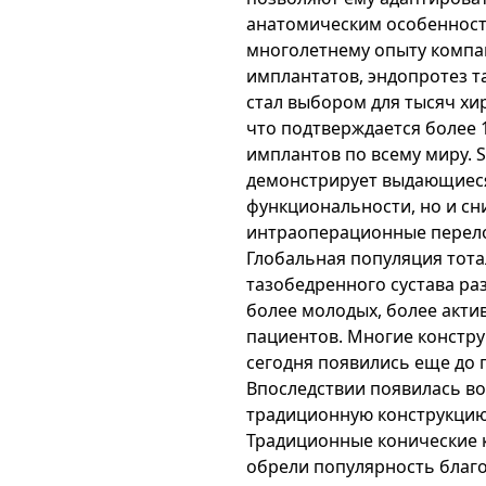
анатомическим особенност
многолетнему опыту компан
имплантатов, эндопротез та
стал выбором для тысяч хир
что подтверждается более
имплантов по всему миру. St
демонстрирует выдающиеся
функциональности, но и сн
интраоперационные перел
Глобальная популяция тот
тазобедренного сустава ра
более молодых, более акти
пациентов. Многие констр
сегодня появились еще до 
Впоследствии появилась в
традиционную конструкцию
Традиционные конические 
обрели популярность благо