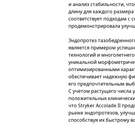
и анализ стабильности, ч
длину для каждого размера 
соответствует подходам с 
продемонстрировала улуч
Эндопротез тазобедренного 
является примером успешн
технологий и многолетнего 
уникальной морфометричес
оптимизированными характе
обеспечивает надежную фик
его предпочтительным выбо
С учетом растущего числа 
положительных клинических
что Stryker Accolade II пр
рынке эндопротезов, улучш
способствуя их быстрому в