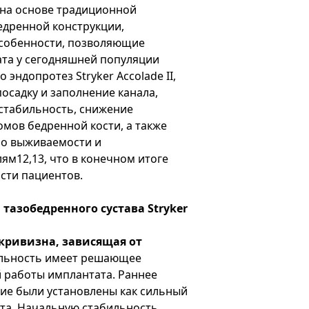
 на основе традиционной
едренной конструкции,
собенности, позволяющие
ата у сегодняшней популяции
 эндопротез Stryker Accolade II,
осадку и заполнение канала,
стабильность, снижение
мов бедренной кости, а также
по выживаемости и
м12,13, что в конечном итоге
сти пациентов.
тазобедренного сустава Stryker
кривизна, зависящая от
льность имеет решающее
 работы имплантата. Раннее
ие были установлены как сильный
та. Начальную стабильность