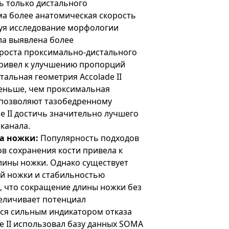
ь только дистального
ма более анатомическая скорость
зуя исследование морфологии
 выявлена ​​более
роста проксимально-дистального
привел к улучшению пропорций
тальная геометрия Accolade II
меньше, чем проксимальная
 позволяют тазобедренному
de II достичь значительно лучшего
канала.
а ножки:
Популярность подходов
в сохранения кости привела к
лины ножки. Однако существует
ой ножки и стабильностью
, что сокращение длины ножки без
еличивает потенциал
тся сильным индикатором отказа
de II использовал базу данных SOMA