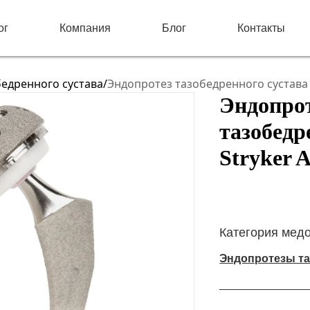
ог
Компания
Блог
Контакты
едренного сустава
/
Эндопротез тазобедренного сустава S
Эндопро
тазобедр
Stryker A
Категория мед
Эндопротезы та