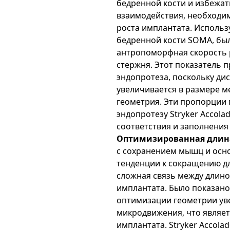
бедренной кости и избежат
взаимодействия, необходи
роста имплантата. Исполь
бедренной кости SOMA, была
антропоморфная скорость 
стержня. Этот показатель 
эндопротеза, поскольку дис
увеличивается в размере 
геометрия. Эти пропорции
эндопротезу Stryker Accola
соответствия и заполнения 
Оптимизированная длин
с сохранением мышц и осно
тенденции к сокращению д
сложная связь между длин
имплантата. Было показано
оптимизации геометрии ув
микродвижения, что являе
имплантата. Stryker Accola