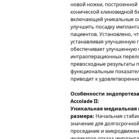
новой ножки, построенной
конической клиновидной б
включающей уникальные о
улучшить посадку имплант
пациентов. Установлено, что
устанавливая улучшенную п
обеспечивает улучшенную 
интраоперационных перело
превосходные результаты 
функциональным показателя
приводит к удовлетворенно
Особенности эндопротеза 
Accolade II:
Уникальная медиальная 
размера:
Начальная стаби
значение для долгосрочной
проседание и микродвижен
индикатор отказа импланта