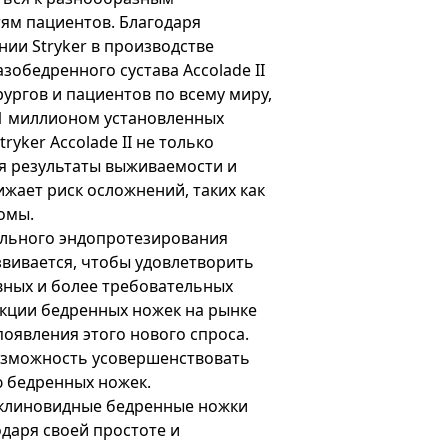
ям пациентов. Благодаря
ии Stryker в производстве
зобедренного сустава Accolade II
ургов и пациентов по всему миру,
 1 миллионом установленных
ryker Accolade II не только
 результаты выживаемости и
ижает риск осложнений, таких как
омы.
ального эндопротезирования
звивается, чтобы удовлетворить
вных и более требовательных
укции бедренных ножек на рынке
появления этого нового спроса.
озможность усовершенствовать
 бедренных ножек.
клиновидные бедренные ножки
даря своей простоте и