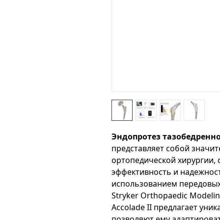
Эндопротез тазобедренного
представляет собой значит
ортопедической хирургии,
эффективность и надежност
использованием передовых 
Stryker Orthopaedic Modelin
Accolade II предлагает уни
позволяют ему адаптирова