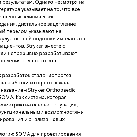
 результатам. Однако несмотря на
ература указывает на то, что все
воренные клинические
едания, дистальное зацепление
ый перелом указывают на
в улучшенной подгонке имплантата
ациентов. Stryker вместе с
сли непрерывно разрабатывают
товления эндопротезов
 разработок стал эндопротез
ве разработки которого лежала
 названием Stryker Orthopaedic
 SOMA. Как система, которая
еометрию на основе популяции,
функциональными возможностями
ирования и анализа новых
ологию SOMA для проектирования