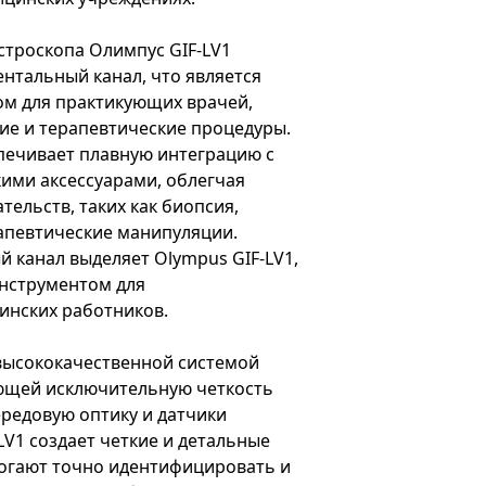
строскопа Олимпус GIF-LV1
нтальный канал, что является
ом для практикующих врачей,
ие и терапевтические процедуры.
печивает плавную интеграцию с
ими аксессуарами, облегчая
ельств, таких как биопсия,
апевтические манипуляции.
 канал выделяет Olympus GIF-LV1,
инструментом для
инских работников.
высококачественной системой
ющей исключительную четкость
редовую оптику и датчики
LV1 создает четкие и детальные
огают точно идентифицировать и