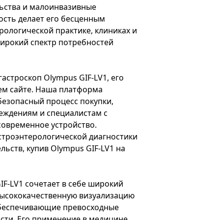
ьства и малоинвазивные
ость делает его бесценным
рологической практике, клиниках и
широкий спектр потребностей
 гастроскоп Olympus GIF-LV1, его
ем сайте. Наша платформа
безопасный процесс покупки,
еждениям и специалистам с
современное устройство.
строэнтерологической диагностики
ьств, купив Olympus GIF-LV1 на
IF-LV1 сочетает в себе широкий
высококачественную визуализацию
обеспечивающие превосходные
сти. Его применение в медицине