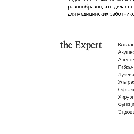
разнообразно, что делает
для медицинских работнико
the Expert
Катал
Акушер
Анесте
Гибкая
Лучева
Ультра
Офталь
Хирург
Функци
Эндова