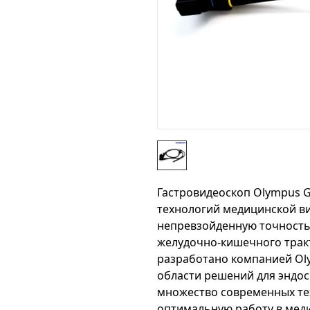
Гастровидеоскоп Olympus G
технологий медицинской в
непревзойденную точность 
желудочно-кишечного тракт
разработано компанией Ol
области решений для эндос
множество современных те
оптимальную работу в мед