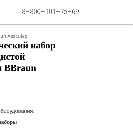
8-800-101-75-69
un Aesculap
ческий набор
дистой
и BBraun
оборудования:
 наборы