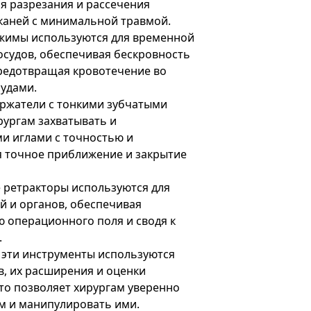
я разрезания и рассечения
тканей с минимальной травмой.
жимы используются для временной
осудов, обеспечивая бескровность
редотвращая кровотечение во
судами.
ржатели с тонкими зубчатыми
ургам захватывать и
и иглами с точностью и
я точное приближение и закрытие
 ретракторы используются для
й и органов, обеспечивая
 операционного поля и сводя к
.
эти инструменты используются
в, их расширения и оценки
то позволяет хирургам уверенно
м и манипулировать ими.