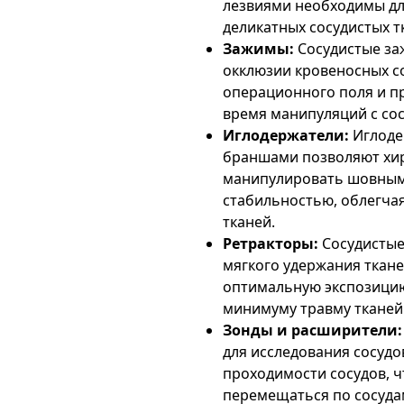
лезвиями необходимы дл
деликатных сосудистых 
Зажимы:
Сосудистые за
окклюзии кровеносных с
операционного поля и п
время манипуляций с со
Иглодержатели:
Иглоде
браншами позволяют хир
манипулировать шовным
стабильностью, облегча
тканей.
Ретракторы:
Сосудистые
мягкого удержания ткане
оптимальную экспозицию
минимуму травму тканей
Зонды и расширители:
для исследования сосудо
проходимости сосудов, ч
перемещаться по сосуда