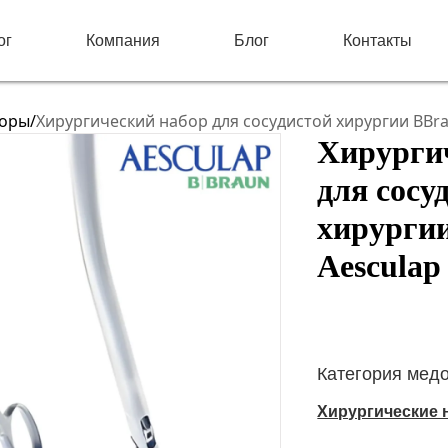
ог
Компания
Блог
Контакты
боры
/
Хирургический набор для сосудистой хирургии BBra
Хирурги
для сосу
хирурги
Aesculap
Категория мед
Хирургические