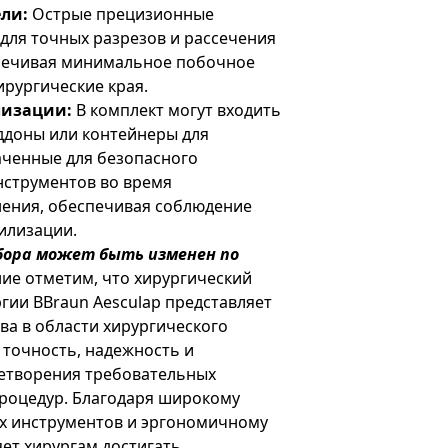
ли:
Острые прецизионные
для точных разрезов и рассечения
спечивая минимальное побочное
рургические края.
лизации:
В комплект могут входить
доны или контейнеры для
аченные для безопасного
струментов во время
нения, обеспечивая соблюдение
илизации.
бора может быть изменен по
ие отметим, что хирургический
гии BBraun Aesculap представляет
а в области хирургического
 точность, надежность и
летворения требовательных
процедур. Благодаря широкому
х инструментов и эргономичному
яет хирургам достигать