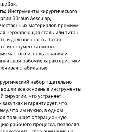
ошибок.
ть:
Инструменты хирургического
ргии BBraun Aesculap,
ачественных материалов премиум-
кая нержавеющая сталь или титан,
ть и долговечность. Такая
что инструменты смогут
ия частого использования и
аняя свои рабочие характеристики
спечивая стабильные
рургический набор тщательно
о вошли все основные инструменты,
й хирургии, что устраняет
закупках и гарантирует, что
ему, что им нужно, в одном
дход повышает операционную
цию рабочего процесса, позволяя
осредоточить свое внимание на