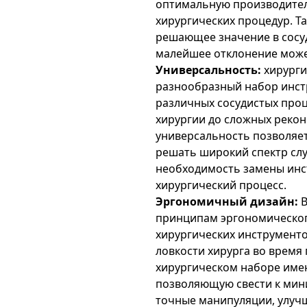
оптимальную производител
хирургических процедур. Т
решающее значение в сосуд
малейшее отклонение може
Универсальность:
хирурги
разнообразный набор инст
различных сосудистых проц
хирургии до сложных рекон
универсальность позволяет
решать широкий спектр слу
необходимость замены инс
хирургический процесс.
Эргономичный дизайн:
B
принципам эргономическог
хирургических инструменто
ловкости хирурга во время
хирургическом наборе име
позволяющую свести к мини
точные манипуляции, улуч