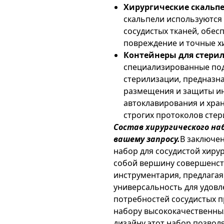
Хирургические скальпе
скальпели используются 
сосудистых тканей, обе
повреждение и точные хи
Контейнеры для стери
специализированные под
стерилизации, предназн
размещения и защиты ин
автоклавирования и хра
строгих протоколов стер
Состав хирургического на
вашему запросу.
В заключен
набор для сосудистой хирур
собой вершину совершенств
инструментария, предлагая
универсальность для удов
потребностей сосудистых 
набору высококачественны
дизайну этот набор позвол