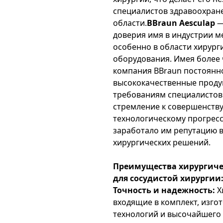
специалистов здравоохран
области.
BBraun Aesculap
—
доверия имя в индустрии м
особенно в области хирург
оборудования. Имея более
компания BBraun постоянн
высококачественные проду
требованиям специалистов 
стремление к совершенству
технологическому прогресс
заработало им репутацию 
хирургических решений.
Преимущества хирургичес
для сосудистой хирургии
Точность и надежность:
Х
входящие в комплект, изго
технологий и высочайшего 