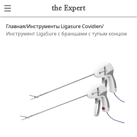
the Expert
Каталог
Главная
/
Инструменты Ligasure Covidien
/
Инструмент LigaSure с браншами с тупым концом
Акушерство и гинекология
Анестезиология и реанимация
Гибкая эндоскопия
Лучевая диагностика
Ультразвуковая диагностика
Офтальмологическое оборудование
Хирургическое оборудование
Функциональная диагностика