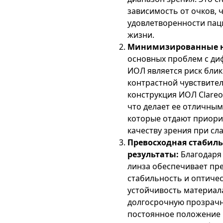
зависимость от очков, 
удовлетворенности пац
жизни.
Минимизированные н
основных проблем с д
ИОЛ является риск блик
контрастной чувствите
конструкция ИОЛ Clareo
что делает ее отличным
которые отдают приори
качеству зрения при сл
Превосходная стабиль
результаты:
Благодаря
линза обеспечивает пр
стабильность и оптичес
устойчивость материала
долгосрочную прозрачно
постоянное положение 