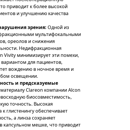
что приводит к более высокой
иентов и улучшению качества
арушения зрения:
Одной из
ифракционными мультифокальными
ов, ореолов и снижения
льности. Недифракционная
n Vivity минимизирует эти помехи,
 вариантом для пациентов,
тет вождению в ночное время и
абом освещении.
ность и предсказуемые
 материалу Clareon компании Alcon
евосходную биосовместимость,
кую точность. Высокая
 к глистенингу обеспечивает
сть, а линза сохраняет
в капсульном мешке, что приводит