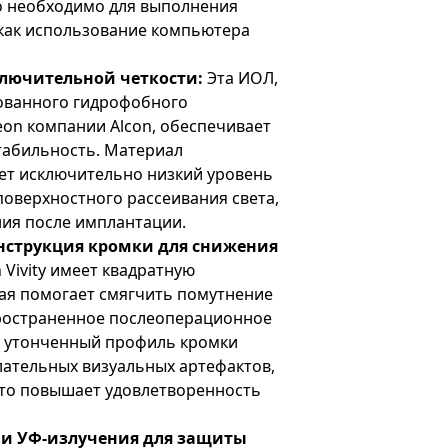
о необходимо для выполнения
 как использование компьютера
ключительной четкости:
Эта ИОЛ,
тованного гидрофобного
eon компании Alcon, обеспечивает
табильность. Материал
ет исключительно низкий уровень
поверхностного рассеивания света,
ния после имплантации.
нструкция кромки для снижения
 Vivity имеет квадратную
ая помогает смягчить помутнение
пространенное послеоперационное
е утонченный профиль кромки
лательных визуальных артефактов,
 что повышает удовлетворенность
 и УФ-излучения для защиты