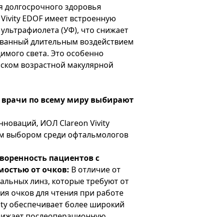
 долгосрочного здоровья
 Vivity EDOF имеет встроенную
 ультрафиолета (УФ), что снижает
ванный длительным воздействием
имого света. Это особенно
иском возрастной макулярной
 врачи по всему миру выбирают
новаций, ИОЛ Clareon Vivity
м выбором среди офтальмологов
воренность пациентов с
остью от очков:
В отличие от
льных линз, которые требуют от
ия очков для чтения при работе
vity обеспечивает более широкий
снижает послеоперационную