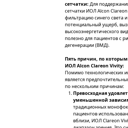
сетчатки:
Для поддержания
сетчатки ИОЛ Alcon Clareon
фильтрацию синего света и
потенциальный ущерб, выз
высокоэнергетического вид
полезно для пациентов с р
дегенерации (ВМД).
Пять причин, по которым
ИОЛ Alcon Clareon Vivity:
Помимо технологических ин
является предпочтительны
по нескольким причинам:
Превосходная удовлет
уменьшенной зависим
традиционных монофока
пациентов использован
вблизи, ИОЛ Clareon Vi
диапазон зрения. Это 