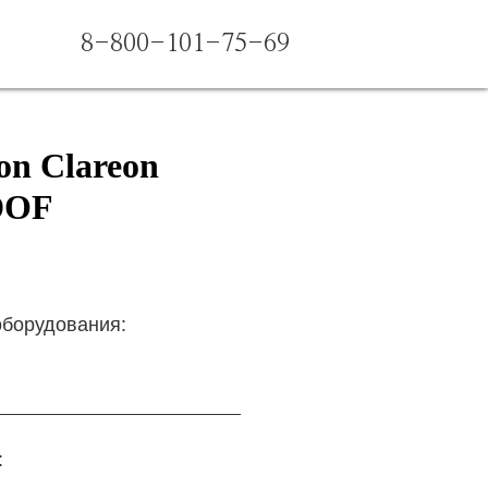
8-800-101-75-69
n Clareon
EDOF
оборудования:
: