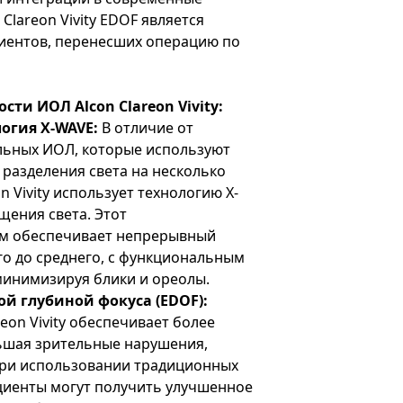
lareon Vivity EDOF является
иентов, перенесших операцию по
сти ИОЛ Alcon Clareon Vivity:
огия X-WAVE:
В отличие от
ьных ИОЛ, которые используют
разделения света на несколько
n Vivity использует технологию X-
щения света. Этот
м обеспечивает непрерывный
го до среднего, с функциональным
минимизируя блики и ореолы.
ой глубиной фокуса (EDOF):
eon Vivity обеспечивает более
ньшая зрительные нарушения,
при использовании традиционных
циенты могут получить улучшенное