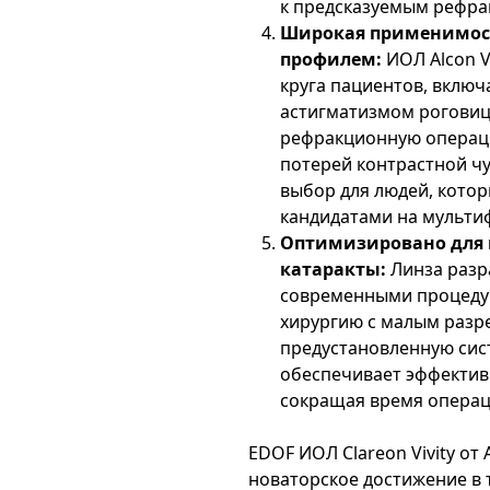
к предсказуемым рефра
Широкая применимост
профилем:
ИОЛ Alcon V
круга пациентов, включ
астигматизмом роговиц
рефракционную операци
потерей контрастной ч
выбор для людей, кото
кандидатами на мульти
Оптимизировано для 
катаракты:
Линза разр
современными процедур
хирургию с малым разр
предустановленную сист
обеспечивает эффектив
сокращая время операц
EDOF ИОЛ Clareon Vivity от
новаторское достижение в 