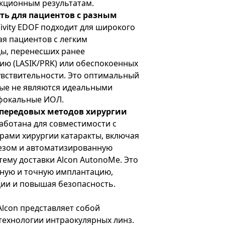
кционным результатам.
ь для пациентов с разным
ivity EDOF подходит для широкого
ая пациентов с легким
ы, перенесших ранее
ю (LASIK/PRK) или обеспокоенных
увствительности. Это оптимальный
рые не являются идеальными
фокальные ИОЛ.
передовых методов хирургии
аботана для совместимости с
ами хирургии катаракты, включая
езом и автоматизированную
ему доставки Alcon AutonoMe. Это
ную и точную имплантацию,
ии и повышая безопасность.
 Alcon представляет собой
технологии интраокулярных линз.