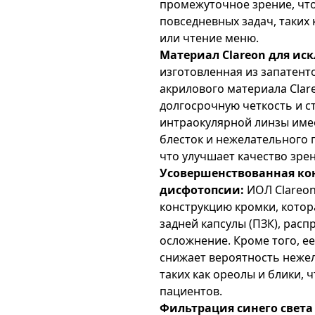
промежуточное зрение, чт
повседневных задач, таких
или чтение меню.
Материал Clareon для ис
изготовленная из запатен
акрилового материала Clar
долгосрочную четкость и с
интраокулярной линзы име
блесток и нежелательного 
что улучшает качество зре
Усовершенствованная ко
дисфотопсии:
ИОЛ Clareon
конструкцию кромки, котор
задней капсулы (ПЗК), рас
осложнение. Кроме того, е
снижает вероятность неже
таких как ореолы и блики,
пациентов.
Фильтрация синего света