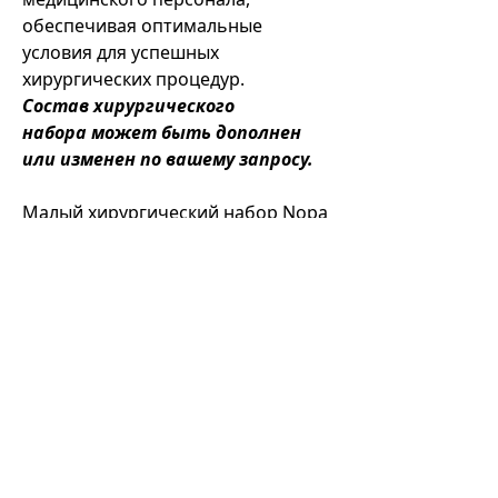
обеспечивая оптимальные
условия для успешных
хирургических процедур.
Состав хирургического
набора может быть дополнен
или изменен по вашему запросу.
Малый хирургический набор Nopa
Instruments - это не просто
инструменты, это инвестиция в
успешные хирургические
процедуры и благополучие
пациентов. Он сочетает в себе
высочайшее качество, надежность
и инновации, чтобы обеспечить
максимальную эффективность и
комфорт для медицинского
персонала. Работая с