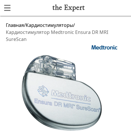
the Expert
Каталог
Главная
/
Кардиостимуляторы
/
Кардиостимулятор Medtronic Ensura DR MRI
Акушерство и гинекология
SureScan
Анестезиология и реанимация
Гибкая эндоскопия
Лучевая диагностика
Ультразвуковая диагностика
Офтальмологическое оборудование
Хирургическое оборудование
Функциональная диагностика