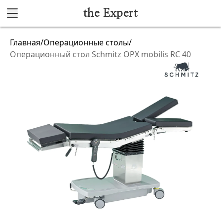
the Expert
Каталог
Главная
/
Операционные столы
/
Операционный стол Schmitz OPX mobilis RС 40
Акушерство и гинекология
Анестезиология и реанимация
Гибкая эндоскопия
Лучевая диагностика
Ультразвуковая диагностика
Офтальмологическое оборудование
Хирургическое оборудование
Функциональная диагностика