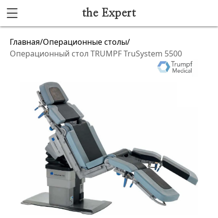
the Expert
Каталог
Главная
/
Операционные столы
/
Операционный стол TRUMPF TruSystem 5500
Акушерство и гинекология
Анестезиология и реанимация
Гибкая эндоскопия
Лучевая диагностика
Ультразвуковая диагностика
Офтальмологическое оборудование
Хирургическое оборудование
Функциональная диагностика