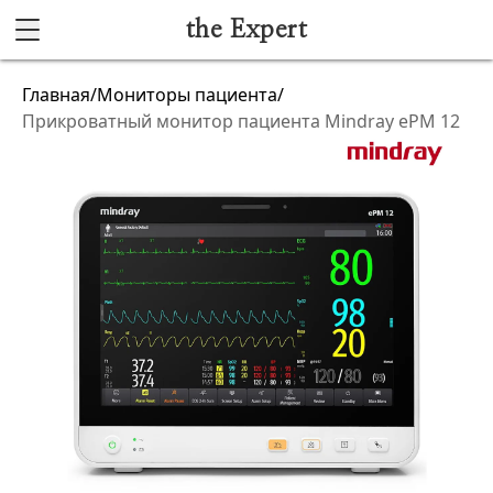
the Expert
Каталог
Главная
/
Мониторы пациента
/
Прикроватный монитор пациента Mindray ePM 12
Акушерство и гинекология
Анестезиология и реанимация
Гибкая эндоскопия
Лучевая диагностика
Ультразвуковая диагностика
Офтальмологическое оборудование
Хирургическое оборудование
Функциональная диагностика