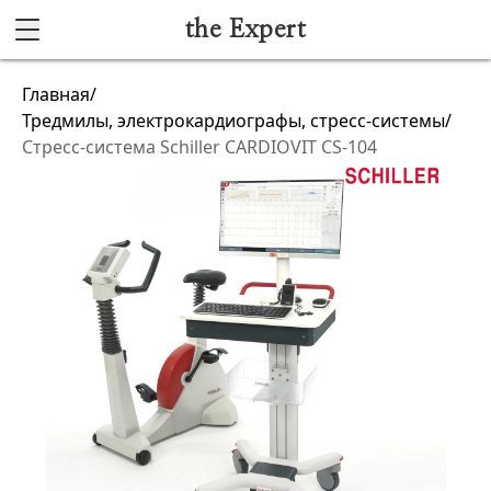
the Expert
Каталог
Главная
/
Тредмилы, электрокардиографы, стресс-системы
/
Акушерство и гинекология
Стресс-система Schiller CARDIOVIT CS-104
Анестезиология и реанимация
Гибкая эндоскопия
Лучевая диагностика
Ультразвуковая диагностика
Офтальмологическое оборудование
Хирургическое оборудование
Функциональная диагностика