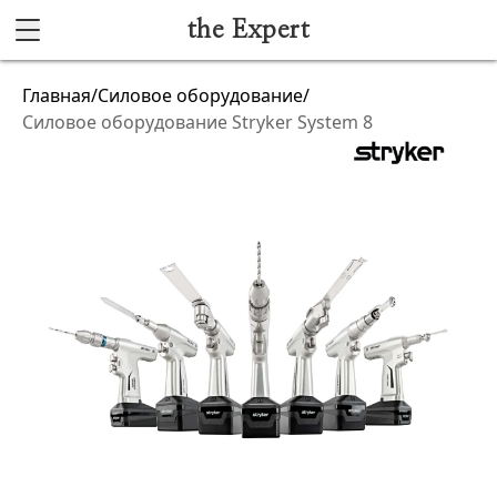
the Expert
Каталог
Главная
/
Силовое оборудование
/
Силовое оборудование Stryker System 8
Акушерство и гинекология
Анестезиология и реанимация
Гибкая эндоскопия
Лучевая диагностика
Ультразвуковая диагностика
Офтальмологическое оборудование
Хирургическое оборудование
Функциональная диагностика