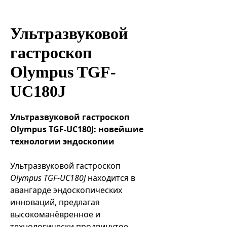
Эндоваскулярные технологии
Ультразвуковой
гастроскоп
Olympus TGF-
UC180J
Ультразвуковой гастроскоп
Olympus TGF-UC180J: новейшие
технологии эндоскопии
Ультразвуковой гастроскоп
Olympus TGF-UC180J
находится в
авангарде эндоскопических
инноваций, предлагая
высокоманёвренное и
технологически продвинутое