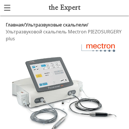
the Expert
Каталог
Главная
/
Ультразвуковые скальпели
/
Ультразвуковой скальпель Mectron PIEZOSURGERY
Акушерство и гинекология
plus
Анестезиология и реанимация
Гибкая эндоскопия
Лучевая диагностика
Ультразвуковая диагностика
Офтальмологическое оборудование
Хирургическое оборудование
Функциональная диагностика