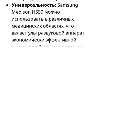
Универсальность:
Samsung
Medison HS50 можно
использовать в различных
медицинских областях, что
делает ультразвуковой аппарат
экономически эффективной
инвестицией для медицинских
учреждений.
Удаленное подключение:
подключение 5G позволяет
обмениваться изображениями в
режиме реального времени,
обеспечивая телемедицину и
сотрудничество со
специалистами.
Улучшенный уход за
пациентами:
четкие и
детальные изображения