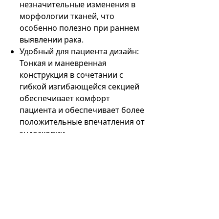
незначительные изменения в
морфологии тканей, что
особенно полезно при раннем
выявлении рака.
Удобный для пациента дизайн:
Тонкая и маневренная
конструкция в сочетании с
гибкой изгибающейся секцией
обеспечивает комфорт
пациента и обеспечивает более
положительные впечатления от
эндоскопии.
Для желающих приобрести тонкий
видеогастроскоп
Olympus GIF-
2TH180
наш сайт предлагает
удобную площадку для покупки.
Ознакомьтесь с расширенными
функциями и преимуществами