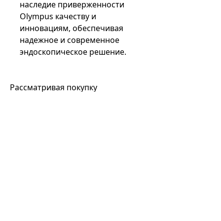
наследие приверженности
Olympus качеству и
инновациям, обеспечивая
надежное и современное
эндоскопическое решение.
Рассматривая покупку
видеоколоноскопа, крайне важно
выбрать надежного поставщика.
Компания the Expert выделяется
как ведущий поставщик, предлагая
видеоколоноскоп Olympus CF-
H190L с его расширенными
функциями и передовыми
технологиями. Выбор компании
the Expert обеспечивает доступ к
новейшему медицинскому
оборудованию, подкрепленному