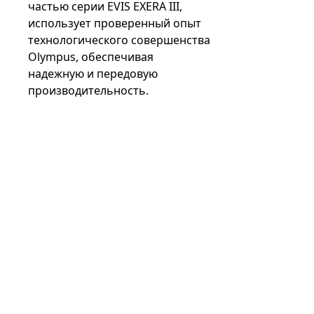
частью серии EVIS EXERA III,
использует проверенный опыт
технологического совершенства
Olympus, обеспечивая
надежную и передовую
производительность.
Улучшите качество лечения
желудочно-кишечного тракта у
детей с помощью
видеколоноскопа Olympus PCF-
H190I. Наше стремление к
совершенству обеспечивает
доступ к передовым технологиям
для педиатрических процедур.
Покупайте с уверенностью в
компании the Expert, которая
является передовой компанией в
области эндоскопии желудочно-