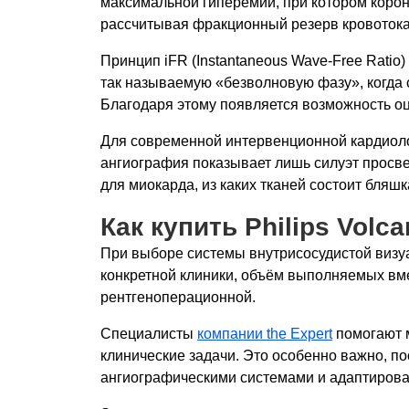
максимальной гиперемии, при котором корон
рассчитывая фракционный резерв кровотока
Принцип iFR (Instantaneous Wave-Free Rati
так называемую «безволновую фазу», когда
Благодаря этому появляется возможность оц
Для современной интервенционной кардиоло
ангиография показывает лишь силуэт просвет
для миокарда, из каких тканей состоит бляш
Как купить Philips Vol
При выборе системы внутрисосудистой визуа
конкретной клиники, объём выполняемых вм
рентгеноперационной.
Специалисты
компании the Expert
помогают 
клинические задачи. Это особенно важно, п
ангиографическими системами и адаптироват