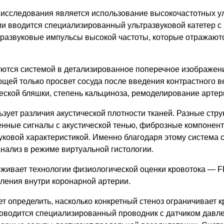
о исследования является использование высокочастотных 
рии вводится специализированный ультразвуковой катетер 
тразвуковые импульсы высокой частоты, которые отражаются
тся системой в детализированное поперечное изображение
щей только просвет сосуда после введения контрастного 
ческой бляшки, степень кальциноза, ремоделирование артер
зует различия акустической плотности тканей. Разные стру
нные сигналы с акустической тенью, фиброзные компонент
уковой характеристикой. Именно благодаря этому система 
нализ в режиме виртуальной гистологии.
живает технологии физиологической оценки кровотока — F
вления внутри коронарной артерии.
яет определить, насколько конкретный стеноз ограничивает
оводится специализированный проводник с датчиком давле