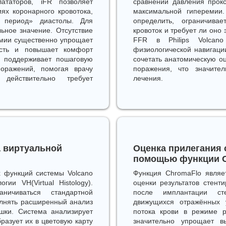
ататоров, iFR позволяет
сравнении давления прокс
ях коронарного кровотока,
максимальной гиперемии.
й период» диастолы. Для
определить, ограничива
ьное значение. Отсутствие
кровоток и требует ли оно
емии существенно упрощает
FFR в Philips Volca
ость и повышает комфорт
физиологической навигаци
я поддерживает пошаговую
сочетать анатомическую о
оражений, помогая врачу
поражения, что значите
 действительно требует
лечения.
 виртуальной
Оценка прилегания с
помощью функции 
х функций системы Volcano
Функция ChromaFlo являе
ии VH(Virtual Histology).
оценки результатов стент
ничиваться стандартной
после имплантации сте
олнять расширенный анализ
движущихся отражённых у
яшки. Система анализирует
потока крови в режиме р
разует их в цветовую карту
значительно упрощает в