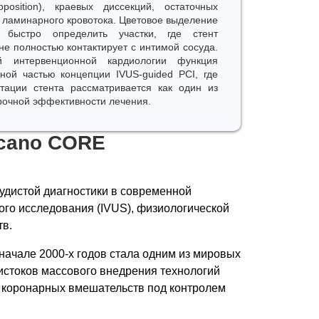
position), краевых диссекций, остаточных
 ламинарного кровотока. Цветовое выделение
 быстро определить участки, где стент
не полностью контактирует с интимой сосуда.
й интервенционной кардиологии функция
ной частью концепции IVUS-guided PCI, где
тации стента рассматривается как один из
рочной эффективности лечения.
lcano CORE
удистой диагностики в современной
ого исследования (IVUS), физиологической
тв.
 начале 2000-х годов стала одним из мировых
 истоков массового внедрения технологий
я коронарных вмешательств под контролем