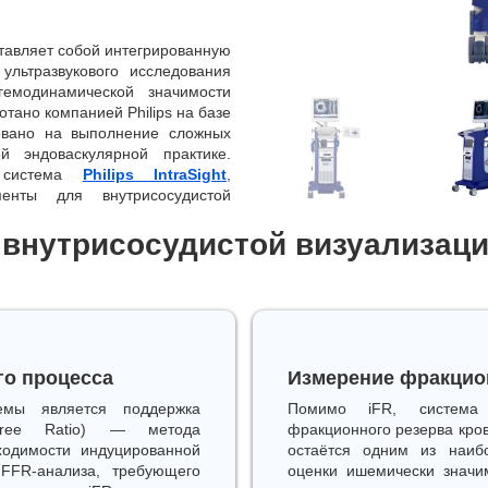
тавляет собой интегрированную
ультразвукового исследования
емодинамической значимости
тано компанией Philips на базе
овано на выполнение сложных
й эндоваскулярной практике.
 система
Philips IntraSight
,
енты для внутрисосудистой
внутрисосудистой визуализации
го процесса
Измерение фракцион
емы является поддержка
Помимо iFR, система 
-Free Ratio) — метода
фракционного резерва крово
ходимости индуцированной
остаётся одним из наиб
FFR-анализа, требующего
оценки ишемически значи