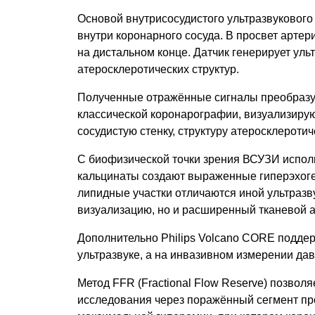
Основой внутрисосудистого ультразвуковог
внутри коронарного сосуда. В просвет арте
на дистальном конце. Датчик генерирует уль
атеросклеротических структур.
Полученные отражённые сигналы преобразую
классической коронарографии, визуализирую
сосудистую стенку, структуру атеросклероти
С биофизической точки зрения ВСУЗИ исполь
кальцинаты создают выраженные гиперэхоге
липидные участки отличаются иной ультразв
визуализацию, но и расширенный тканевой а
Дополнительно Philips Volcano CORE поддер
ультразвуке, а на инвазивном измерении да
Метод FFR (Fractional Flow Reserve) позвол
исследования через поражённый сегмент пр