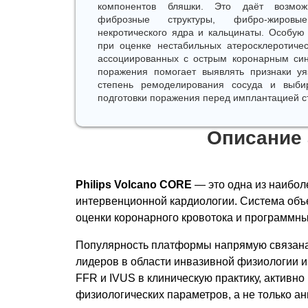
компонентов бляшки. Это даёт возмож
фиброзные структуры, фибро-жировы
некротического ядра и кальцинаты. Особую
при оценке нестабильных атеросклеротиче
ассоциированных с острым коронарным син
поражения помогает выявлять признаки уя
степень ремоделирования сосуда и выбир
подготовки поражения перед имплантацией с
Описание 
Philips Volcano CORE
— это одна из наибол
интервенционной кардиологии. Система объе
оценки коронарного кровотока и программн
Популярность платформы напрямую связана
лидеров в области инвазивной физиологии и
FFR и IVUS в клиническую практику, активн
физиологических параметров, а не только а