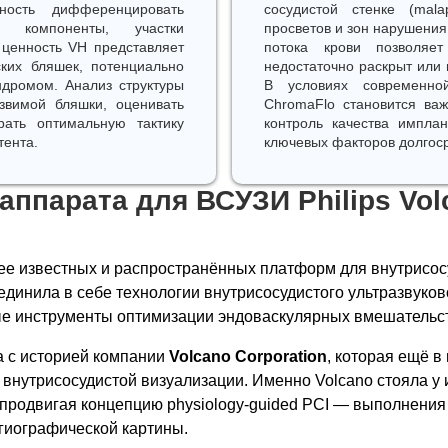
ность дифференцировать
сосудистой стенке (malap
е компоненты, участки
просветов и зон нарушения
 ценность VH представляет
потока крови позволяет
ских бляшек, потенциально
недостаточно раскрыт или 
дромом. Анализ структуры
В условиях современно
звимой бляшки, оценивать
ChromaFlo становится важ
ать оптимальную тактику
контроль качества имплан
тента.
ключевых факторов долгос
аппарата для ВСУЗИ Philips Vo
ее известных и распространённых платформ для внутрисос
динила в себе технологии внутрисосудистого ультразвуков
ые инструменты оптимизации эндоваскулярных вмешательс
 с историей компании
Volcano Corporation
, которая ещё в
 внутрисосудистой визуализации. Именно Volcano стояла у
о продвигая концепцию physiology-guided PCI — выполнени
нгиографической картины.