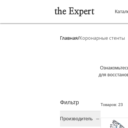
the Expert
Катал
Главная
/
Коронарные стенты
Ознакомьтес
для восстано
вы хотите куп
таких как M
комплексные 
Фильтр
стенты разр
Товаров: 23
обеспе
Производитель