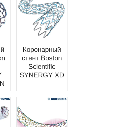
ый
Коронарный
on
стент Boston
Scientific
Y
SYNERGY XD
N