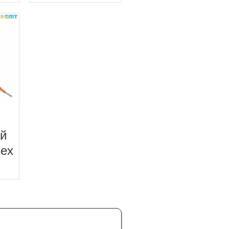
ый
lex