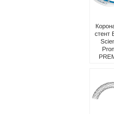
Корон
стент 
Scien
Pro
PRE