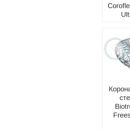
Corofle
Ult
Корон
ст
Biotr
Free