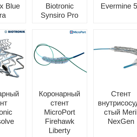
x Blue
Biotronic
Evermine 
ra
Synsiro Pro
арный
Коронарный
Cтент
ент
стент
внутрисосу
onic
MicroPort
стый Meri
solve
Firehawk
NexGen
Liberty