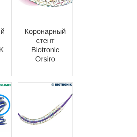
ый
Коронарный
стент
PK
Biotronic
Orsiro