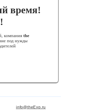
яй время!
!
й, компания
the
ние под нужды
одителей
info@theExp.ru