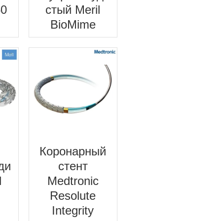
50
стый Meril
BioMime
Коронарный
ди
стент
l
Medtronic
Resolute
Integrity