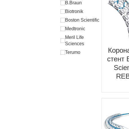
B.Braun
Biotronik
Boston Scientific
Medtronic
Meril Life
Sciences
Корон
Terumo
стент 
Scien
RE