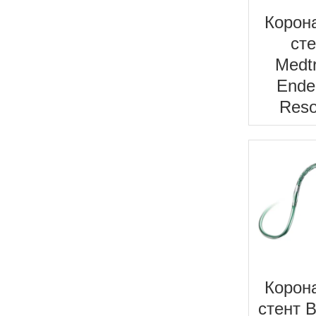
Корон
ст
Medt
Ende
Reso
Корон
стент 