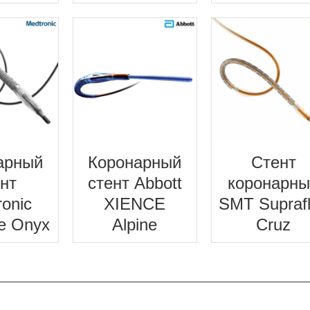
арный
Коронарный
Стент
ент
стент Abbott
коронарн
ronic
XIENCE
SMT Supraf
te Onyx
Alpine
Cruz