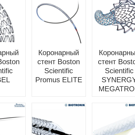
арный
Коронарный
Коронарн
Boston
стент Boston
стент Bost
tific
Scientific
Scientific
BEL
Promus ELITE
SYNERG
MEGATRO