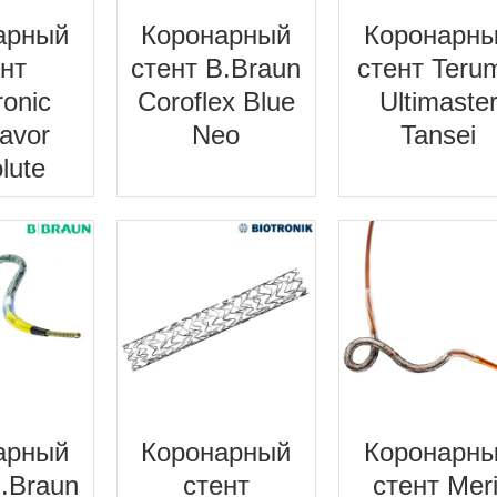
арный
Коронарный
Коронарн
ент
стент B.Braun
стент Teru
ronic
Coroflex Blue
Ultimaste
avor
Neo
Tansei
lute
арный
Коронарный
Коронарн
B.Braun
стент
стент Meri