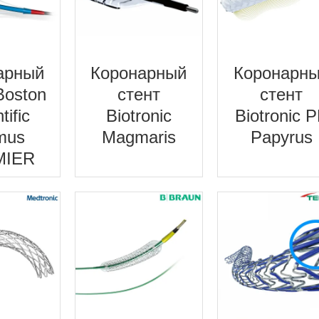
арный
Коронарный
Коронарн
Boston
стент
стент
tific
Biotronic
Biotronic 
mus
Magmaris
Papyrus
MIER