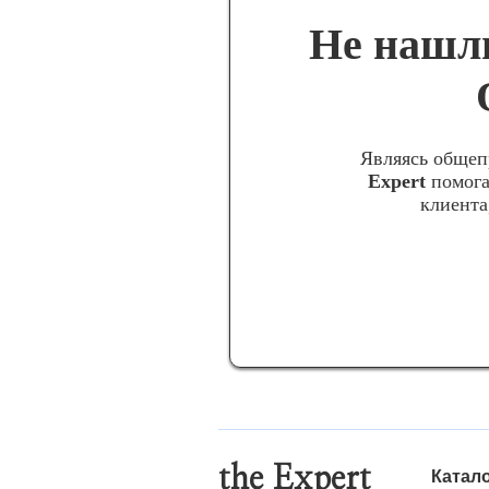
Не нашли
Являясь общеп
Expert
помога
клиента
the Expert
Катал