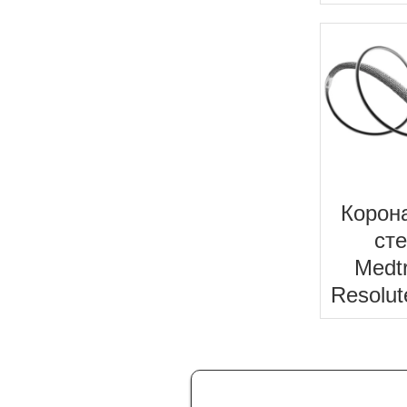
Корон
ст
Medt
Resolu