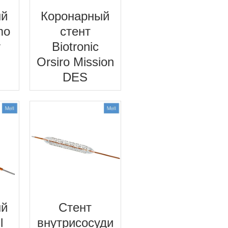
ый
Коронарный
mo
стент
r
Biotronic
Orsiro Mission
DES
ый
Cтент
l
внутрисосуди