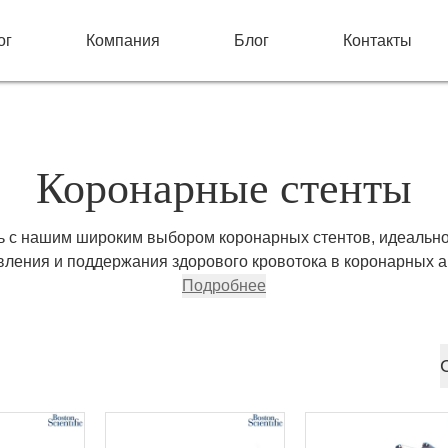
ог
Компания
Блог
Контакты
Коронарные стенты
ь с нашим широким выбором коронарных стентов, идеальн
вления и поддержания здорового кровотока в коронарных а
ить коронарные стенты высочайшего качества от ведущих п
Подробнее
edtronic и Boston Scientific, мы предлагаем конкурентоспос
возможности для удовлетворения ваших потребностей. На
аботаны для обеспечения надежной работы и превосходных 
чивая лучший уход за пациентами с ишемической болезнью