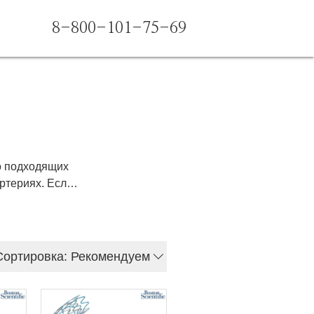
8-800-101-75-69
о подходящих
ртериях. Если
роизводителей,
обные цены и
ши коронарные
результатов,
Сортировка: Рекомендуем
 сердца