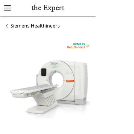
the Expert
Каталог
Siemens Healthineers
Акушерство и гинекология
Анестезиология и реанимация
Гибкая эндоскопия
Лучевая диагностика
Ультразвуковая диагностика
Офтальмологическое оборудование
Хирургическое оборудование
Функциональная диагностика