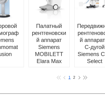
ровой
Палатный
Передвиж
мограф
рентгеновски
рентгенов
emens
й аппарат
й аппарат
momat
Siemens
C-дугой
usion
MOBILETT
Siemens C
Elara Max
Select
1
2