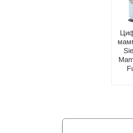
Циф
мам
Si
Mam
F