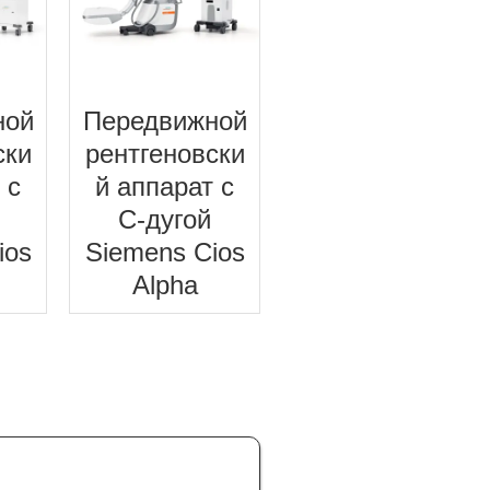
ной
Передвижной
ски
рентгеновски
 с
й аппарат с
C-дугой
ios
Siemens Cios
Alpha