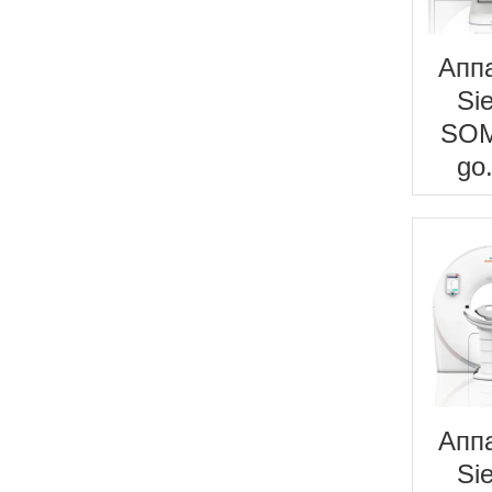
Апп
Si
SO
go.
Апп
Si