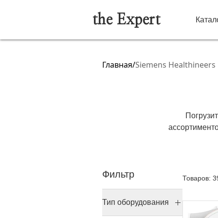
the Expert
Катал
Главная
/
Siemens Healthineers
Погрузи
ассортименто
медицинские 
результат
рентгеновски
Фильтр
предназн
Товаров: 3
медицинское 
Тип оборудования