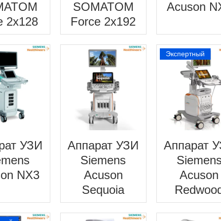
MATOM
SOMATOM
Acuson N
e 2x128
Force 2x192
Экспертный
рат УЗИ
Аппарат УЗИ
Аппарат 
emens
Siemens
Siemen
son NX3
Acuson
Acuson
Sequoia
Redwoo