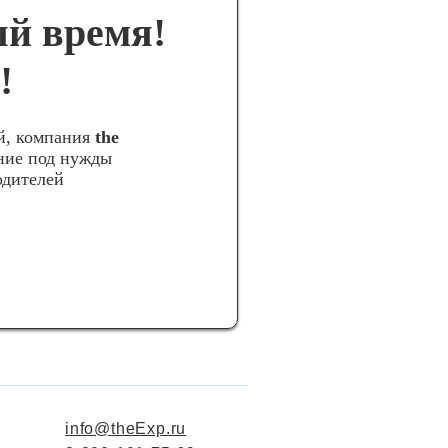
яй время!
!
й, компания
the
ние под нужды
одителей
info@theExp.ru