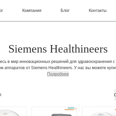
ог
Компания
Блог
Контакты
Siemens Healthineers
тесь в мир инновационных решений для здравоохранения с
м аппаратов от Siemens Healthineers. У нас вы можете куп
аппараты Siemens Healthineers, обеспечивающие точные ди
Подробнее
ы и высокий стандарт лечения. Наш каталог включает в себ
е системы, магнитно-резонансные томографы и ультразвук
аченные для различных медицинских специальностей. При
9
оборудование Siemens Healthineers, чтобы обеспечить ваш
учреждение передовыми технологиями.