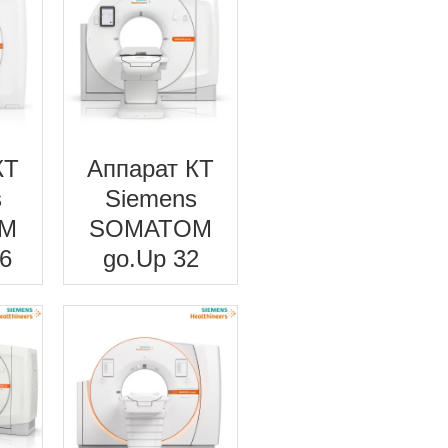
КТ
Аппарат КТ
s
Siemens
M
SOMATOM
6
go.Up 32