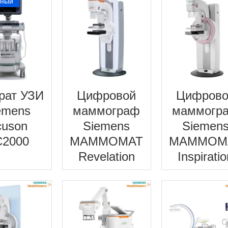
тный
рат УЗИ
Цифровой
Цифрово
emens
маммограф
маммогр
cuson
Siemens
Siemen
C2000
MAMMOMAT
MAMMOM
Revelation
Inspirati