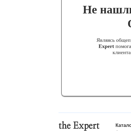
Не нашли
Являясь общеп
Expert
помога
клиента
the Expert
Катал