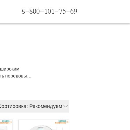
8-800-101-75-69
 широким
ить передовые
агностические
я цифровые
овые сканеры,
обретайте
Сортировка: Рекомендуем
е медицинское