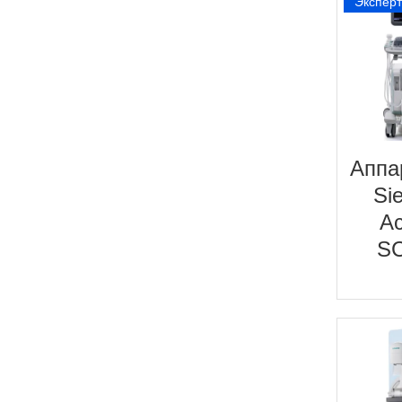
Экспер
Аппа
Si
A
S