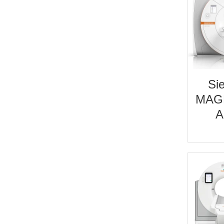
Si
MAG
A