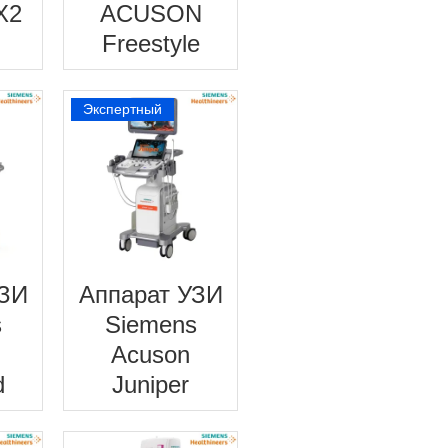
X2
ACUSON
Freestyle
Экспертный
УЗИ
Аппарат УЗИ
s
Siemens
Acuson
d
Juniper