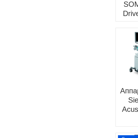
SO
Driv
Аппа
Si
Acu