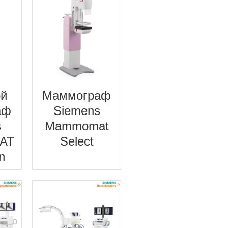
й
Маммограф
аф
Siemens
s
Mammomat
AT
Select
on