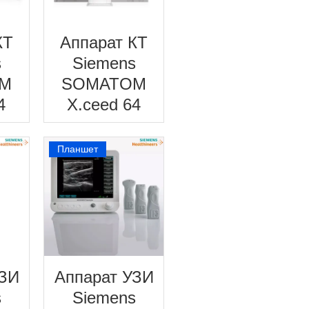
КТ
Аппарат КТ
s
Siemens
M
SOMATOM
4
X.ceed 64
Планшет
УЗИ
Аппарат УЗИ
s
Siemens