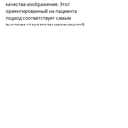
качества изображения. Этот
ориентированный на пациента
подход соответствует самым
высоким стандартам медицинской
помощи и решает проблемы,
связанные с дозой радиации.
В заключение отметим, что
цифровой рентгеновский аппарат
Siemens Ysio Max представляет
собой универсальное
медицинское оборудования
для диагностической
визуализации. Его передовые
технологии, универсальные
возможности визуализации,
эффективные функции рабочего
процесса и ориентированный на
пациента дизайн делают рентген