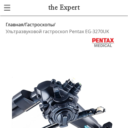
the Expert
Каталог
Главная
/
Гастроскопы
/
Ультразвуковой гастроскоп Pentax EG-3270UK
Акушерство и гинекология
Анестезиология и реанимация
Гибкая эндоскопия
Лучевая диагностика
Ультразвуковая диагностика
Офтальмологическое оборудование
Хирургическое оборудование
Функциональная диагностика