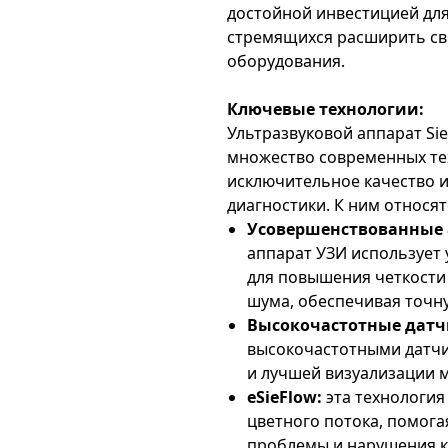
достойной инвестицией дл
стремящихся расширить св
оборудования.
Ключевые технологии:
Ультразвуковой аппарат Si
множество современных те
исключительное качество 
диагностики. К ним относят
Усовершенствованные 
аппарат УЗИ использует
для повышения четкости
шума, обеспечивая точну
Высокочастотные датч
высокочастотными датч
и лучшей визуализации м
eSieFlow:
эта технология
цветного потока, помога
проблемы и нарушения к