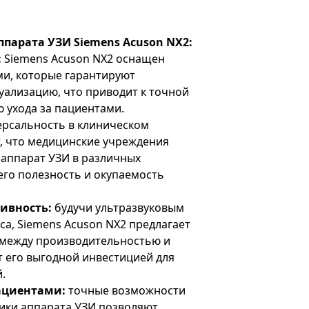
парата УЗИ Siemens Acuson NX2:
:
Siemens Acuson NX2 оснащен
и, которые гарантируют
уализацию, что приводит к точной
 ухода за пациентами.
рсальность в клиническом
, что медицинские учреждения
 аппарат УЗИ в различных
его полезность и окупаемость
ивность:
будучи ультразвуковым
са, Siemens Acuson NX2 предлагает
 между производительностью и
т его выгодной инвестицией для
.
ациентами:
точные возможности
тики аппарата УЗИ позволяют