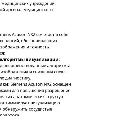
я медицинских учреждений,
ой арсенал медицинского
emens Acuson NX2 сочетает в себе
хнологий, обеспечивающих
изображения и точность
ся:
алгоритмы визуализации:
 усовершенствованные алгоритмы
 изображения и снижения спекл-
ю диагностику.
ики:
Siemens Acuson NX2 оснащен
иками для повышения разрешения
елких анатомических структур.
 оптимизирует визуализацию
я обнаружить сосудистые
ровотока.