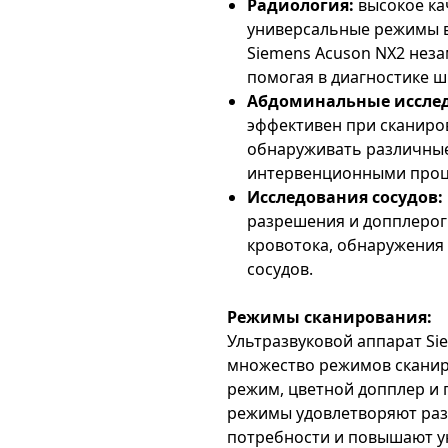
Радиология:
высокое ка
универсальные режимы в
Siemens Acuson NX2 нез
помогая в диагностике ш
Абдоминальные иссле
эффективен при сканиро
обнаруживать различные
интервенционными проц
Исследования сосудов:
разрешения и допплерог
кровотока, обнаружения
сосудов.
Режимы сканирования:
Ультразвуковой аппарат Si
множество режимов сканир
режим, цветной допплер и 
режимы удовлетворяют раз
потребности и повышают у