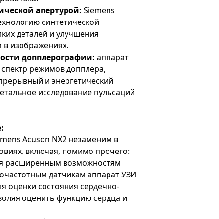
ической апертурой:
Siemens
технологию синтетической
лких деталей и улучшения
 в изображениях.
ости допплерографии:
аппарат
 спектр режимов допплера,
прерывный и энергетический
детальное исследование пульсаций
:
emens Acuson NX2 незаменим в
овиях, включая, помимо прочего:
ря расширенным возможностям
очастотным датчикам аппарат УЗИ
я оценки состояния сердечно-
воляя оценить функцию сердца и