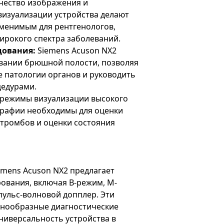
чество изображения и
изуализации устройства делают
аменимым для рентгенологов,
ирокого спектра заболеваний.
дования:
Siemens Acuson NX2
вании брюшной полости, позволяя
 патологии органов и руководить
едурами.
режимы визуализации высокого
рафии необходимы для оценки
 тромбов и оценки состояния
emens Acuson NX2 предлагает
ования, включая B-режим, M-
пульс-волновой допплер. Эти
нообразные диагностические
ниверсальность устройства в