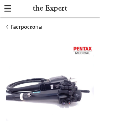
the Expert
Каталог
Гастроскопы
Акушерство и гинекология
Анестезиология и реанимация
Гибкая эндоскопия
Лучевая диагностика
Ультразвуковая диагностика
Офтальмологическое оборудование
Хирургическое оборудование
Функциональная диагностика