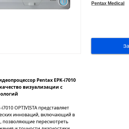
Pentax Medical
идеопроцессор Pentax EPK-i7010
качество визуализации с
нологий
-i7010 OPTIVISTA представляет
еских инноваций, включающий в
и, позволяющие пересмотреть
жения и точности диагностики.