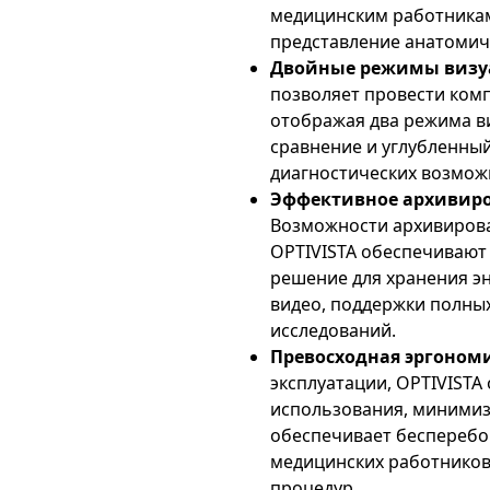
медицинским работникам
представление анатомиче
Двойные режимы визу
позволяет провести ком
отображая два режима в
сравнение и углубленны
диагностических возмож
Эффективное архивиро
Возможности архивиров
OPTIVISTA обеспечивают
решение для хранения э
видео, поддержки полны
исследований.
Превосходная эргоном
эксплуатации, OPTIVISTA
использования, минимиз
обеспечивает бесперебо
медицинских работников
процедур.