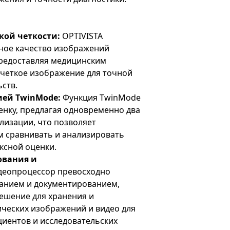
кой четкости:
OPTIVISTA
ное качество изображений
предоставляя медицинским
 четкое изображение для точной
ств.
ией TwinMode:
Функция TwinMode
енку, предлагая одновременно два
лизации, что позволяет
 сравнивать и анализировать
ксной оценки.
ования и
деопроцессор превосходно
ванием и документированием,
ешение для хранения и
ических изображений и видео для
циентов и исследовательских