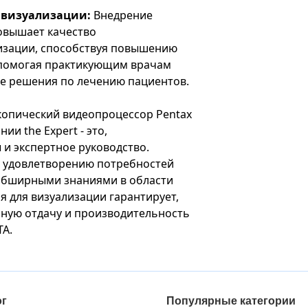
 визуализации:
Внедрение
овышает качество
изации, способствуя повышению
 помогая практикующим врачам
е решения по лечению пациентов.
копический видеопроцессор Pentax
ии the Expert - это,
и экспертное руководство.
 удовлетворению потребностей
 обширными знаниями в области
 для визуализации гарантирует,
ьную отдачу и производительность
TA.
ог
Популярные категории