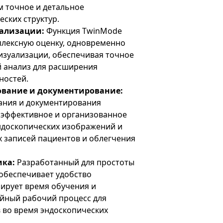
 точное и детальное
ских структур.
ализации:
Функция TwinMode
плексную оценку, одновременно
изуализации, обеспечивая точное
й анализ для расширения
ностей.
вание и документирование:
ания и документирования
 эффективное и организованное
ндоскопических изображений и
х записей пациентов и облегчения
ика:
Разработанный для простоты
 обеспечивает удобство
ирует время обучения и
йный рабочий процесс для
 во время эндоскопических