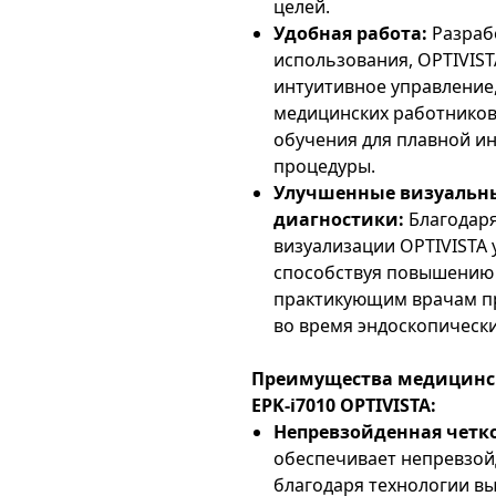
целей.
Удобная работа:
Разраб
использования, OPTIVIST
интуитивное управление,
медицинских работников
обучения для плавной и
процедуры.
Улучшенные визуальны
диагностики:
Благодар
визуализации OPTIVISTA 
способствуя повышению 
практикующим врачам п
во время эндоскопически
Преимущества медицинск
EPK-i7010 OPTIVISTA:
Непревзойденная четк
обеспечивает непревзой
благодаря технологии вы