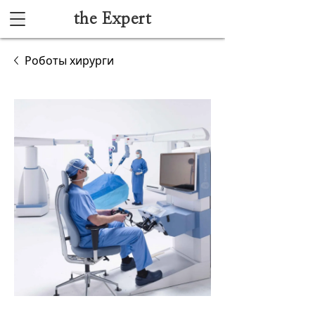
the Expert
Каталог
Роботы хирурги
Акушерство и гинекология
Анестезиология и реанимация
Гибкая эндоскопия
Лучевая диагностика
Ультразвуковая диагностика
Офтальмологическое оборудование
Хирургическое оборудование
Функциональная диагностика