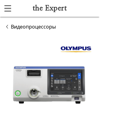
the Expert
Каталог
Видеопроцессоры
Акушерство и гинекология
Анестезиология и реанимация
Гибкая эндоскопия
Лучевая диагностика
Ультразвуковая диагностика
Офтальмологическое оборудование
Хирургическое оборудование
Функциональная диагностика