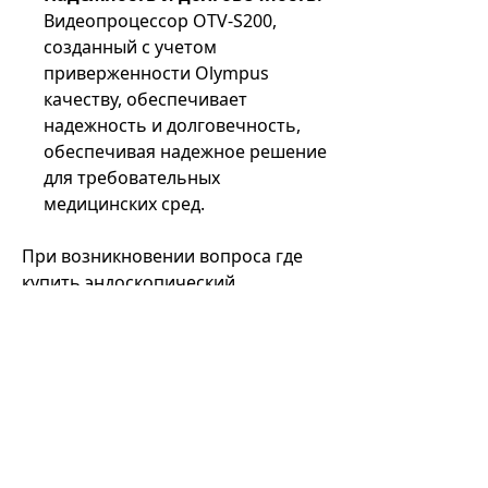
Видеопроцессор OTV-S200,
созданный с учетом
приверженности Olympus
качеству, обеспечивает
надежность и долговечность,
обеспечивая надежное решение
для требовательных
медицинских сред.
При возникновении вопроса где
купить эндоскопический
видеопроцессор Olympus OTV-
S200, выбор компании the Expert
гарантирует доступ к
квалифицированной поддержке,
конкурентоспособным ценам и
приверженности удовлетворению
потребностей клиентов. Опыт